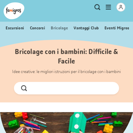
Navigazione
Header
Pagina iniziale Famigros.ch
Logo
Metanavigazione
Apri
Ricerca
segnalibri
menu
Escursioni
Concorsi
Bricolage
Vantaggi Club
Eventi Migros
Bricolage con i bambini: Difficile &
Facile
Idee creative: le migliori istruzioni per il bricolage con i bambini
Cerca
ora