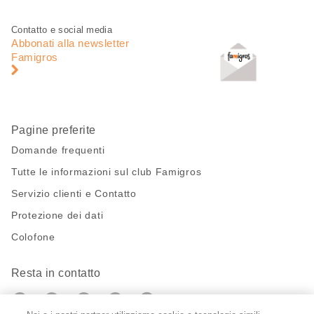
pagina
Piè
Navigazione
Contatto e social media
di
piè
Abbonati alla newsletter
pagina
di
Famigros
pagina
Pagine preferite
Domande frequenti
Tutte le informazioni sul club Famigros
Servizio clienti e Contatto
Protezione dei dati
Colofone
Resta in contatto
https://twitter.com/migros?
https://www.youtube.com/user/Migr
Pinterest
Instagram
utm_campaign=lead&utm_medium=referra
utm_campaign=lead&utm_medium=ref