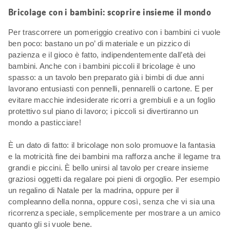
Bricolage con i bambini: scoprire insieme il mondo
Per trascorrere un pomeriggio creativo con i bambini ci vuole
ben poco: bastano un po’ di materiale e un pizzico di
pazienza e il gioco è fatto, indipendentemente dall’età dei
bambini. Anche con i bambini piccoli il bricolage è uno
spasso: a un tavolo ben preparato già i bimbi di due anni
lavorano entusiasti con pennelli, pennarelli o cartone. E per
evitare macchie indesiderate ricorri a grembiuli e a un foglio
protettivo sul piano di lavoro; i piccoli si divertiranno un
mondo a pasticciare!
È un dato di fatto: il bricolage non solo promuove la fantasia
e la motricità fine dei bambini ma rafforza anche il legame tra
grandi e piccini. È bello unirsi al tavolo per creare insieme
graziosi oggetti da regalare poi pieni di orgoglio. Per esempio
un regalino di Natale per la madrina, oppure per il
compleanno della nonna, oppure così, senza che vi sia una
ricorrenza speciale, semplicemente per mostrare a un amico
quanto gli si vuole bene.