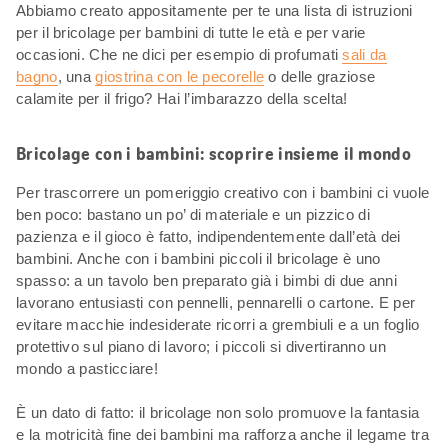
Abbiamo creato appositamente per te una lista di istruzioni
per il bricolage per bambini di tutte le età e per varie
occasioni. Che ne dici per esempio di profumati
sali da
bagno
, una
giostrina con le pecorelle
o delle graziose
calamite per il frigo? Hai l’imbarazzo della scelta!
Bricolage con i bambini: scoprire insieme il mondo
Per trascorrere un pomeriggio creativo con i bambini ci vuole
ben poco: bastano un po’ di materiale e un pizzico di
pazienza e il gioco è fatto, indipendentemente dall’età dei
bambini. Anche con i bambini piccoli il bricolage è uno
spasso: a un tavolo ben preparato già i bimbi di due anni
lavorano entusiasti con pennelli, pennarelli o cartone. E per
evitare macchie indesiderate ricorri a grembiuli e a un foglio
protettivo sul piano di lavoro; i piccoli si divertiranno un
mondo a pasticciare!
È un dato di fatto: il bricolage non solo promuove la fantasia
e la motricità fine dei bambini ma rafforza anche il legame tra