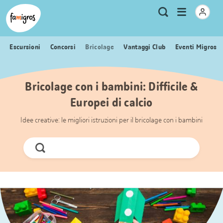
Navigazione
Header
Pagina iniziale Famigros.ch
Logo
Metanavigazione
Apri
Ricerca
segnalibri
menu
Escursioni
Concorsi
Bricolage
Vantaggi Club
Eventi Migros
Bricolage con i bambini: Difficile &
Europei di calcio
Idee creative: le migliori istruzioni per il bricolage con i bambini
Cerca
ora