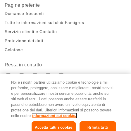
Pagine preferite
Domande frequenti
Tutte le informazioni sul club Famigros
Servizio clienti e Contatto
Protezione dei dati
Colofone
Resta in contatto
https://twitter.com/migros?
https://www.youtube.com/user/Migr
Pinterest
Instagram
utm_campaign=lead&utm_medium=referra
utm_campaign=lead&utm_medium=ref
Noi e i nostri partner utilizziamo cookie e tecnologie simili
per fornire, proteggere, analizzare e migliorare i nostri servizi
Impostazioni cookie
e per personalizzare i nostri servizi e pubblicità, anche su
siti web di terzi. I dati possono anche essere trasferiti in
paesi che potrebbero non avere un livello equivalente di
DE
FR
IT
protezione dei dati. Ulteriori informazioni si possono trovare
nelle nostre
informazioni sui cookie.
Accetta tutti i cookie
Rifiuta tutti
© 2026 Federazione delle cooperative Migros
Copyright