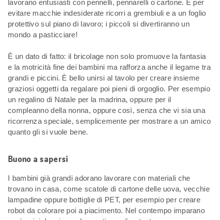
lavorano entusiasti con pennelli, pennarelli o cartone. E per
evitare macchie indesiderate ricorri a grembiuli e a un foglio
protettivo sul piano di lavoro; i piccoli si divertiranno un
mondo a pasticciare!
È un dato di fatto: il bricolage non solo promuove la fantasia
e la motricità fine dei bambini ma rafforza anche il legame tra
grandi e piccini. È bello unirsi al tavolo per creare insieme
graziosi oggetti da regalare poi pieni di orgoglio. Per esempio
un regalino di Natale per la madrina, oppure per il
compleanno della nonna, oppure così, senza che vi sia una
ricorrenza speciale, semplicemente per mostrare a un amico
quanto gli si vuole bene.
Buono a sapersi
I bambini già grandi adorano lavorare con materiali che
trovano in casa, come scatole di cartone delle uova, vecchie
lampadine oppure bottiglie di PET, per esempio per creare
robot da colorare poi a piacimento. Nel contempo imparano