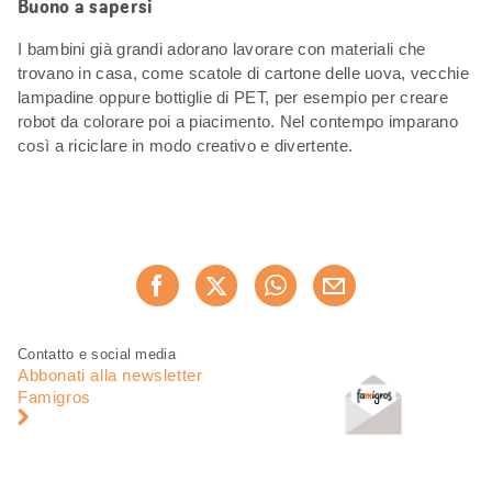
Buono a sapersi
I bambini già grandi adorano lavorare con materiali che
trovano in casa, come scatole di cartone delle uova, vecchie
lampadine oppure bottiglie di PET, per esempio per creare
robot da colorare poi a piacimento. Nel contempo imparano
così a riciclare in modo creativo e divertente.
Condividi
Consiglia ora
questa
pagina
Piè
Navigazione
Contatto e social media
di
piè
Abbonati alla newsletter
pagina
di
Famigros
pagina