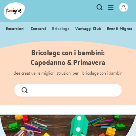
Navigazione
Header
Pagina iniziale Famigros.ch
Logo
Metanavigazione
Apri
Ricerca
segnalibri
menu
Escursioni
Concorsi
Bricolage
Vantaggi Club
Eventi Migros
Bricolage con i bambini:
Capodanno & Primavera
Idee creative: le migliori istruzioni per il bricolage con i bambini
Cerca
ora