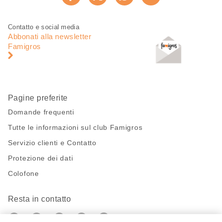
Consiglia ora
pagina
Piè
Navigazione
Contatto e social media
di
piè
Abbonati alla newsletter
pagina
di
Famigros
pagina
Pagine preferite
Domande frequenti
Tutte le informazioni sul club Famigros
Servizio clienti e Contatto
Protezione dei dati
Colofone
Resta in contatto
https://twitter.com/migros?
https://www.youtube.com/user/Migr
Pinterest
Instagram