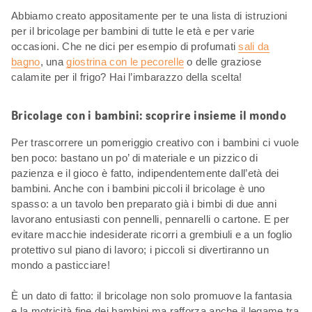
Abbiamo creato appositamente per te una lista di istruzioni
per il bricolage per bambini di tutte le età e per varie
occasioni. Che ne dici per esempio di profumati
sali da
bagno
, una
giostrina con le pecorelle
o delle graziose
calamite per il frigo? Hai l’imbarazzo della scelta!
Bricolage con i bambini: scoprire insieme il mondo
Per trascorrere un pomeriggio creativo con i bambini ci vuole
ben poco: bastano un po’ di materiale e un pizzico di
pazienza e il gioco è fatto, indipendentemente dall’età dei
bambini. Anche con i bambini piccoli il bricolage è uno
spasso: a un tavolo ben preparato già i bimbi di due anni
lavorano entusiasti con pennelli, pennarelli o cartone. E per
evitare macchie indesiderate ricorri a grembiuli e a un foglio
protettivo sul piano di lavoro; i piccoli si divertiranno un
mondo a pasticciare!
È un dato di fatto: il bricolage non solo promuove la fantasia
e la motricità fine dei bambini ma rafforza anche il legame tra