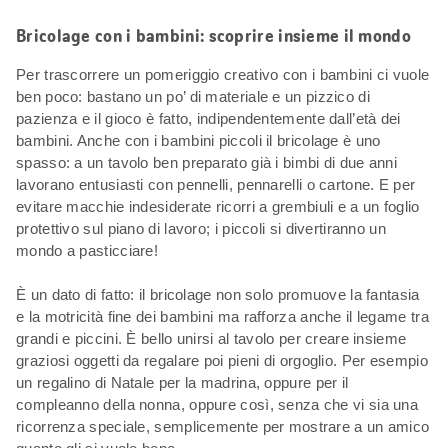
Bricolage con i bambini: scoprire insieme il mondo
Per trascorrere un pomeriggio creativo con i bambini ci vuole
ben poco: bastano un po’ di materiale e un pizzico di
pazienza e il gioco è fatto, indipendentemente dall’età dei
bambini. Anche con i bambini piccoli il bricolage è uno
spasso: a un tavolo ben preparato già i bimbi di due anni
lavorano entusiasti con pennelli, pennarelli o cartone. E per
evitare macchie indesiderate ricorri a grembiuli e a un foglio
protettivo sul piano di lavoro; i piccoli si divertiranno un
mondo a pasticciare!
È un dato di fatto: il bricolage non solo promuove la fantasia
e la motricità fine dei bambini ma rafforza anche il legame tra
grandi e piccini. È bello unirsi al tavolo per creare insieme
graziosi oggetti da regalare poi pieni di orgoglio. Per esempio
un regalino di Natale per la madrina, oppure per il
compleanno della nonna, oppure così, senza che vi sia una
ricorrenza speciale, semplicemente per mostrare a un amico