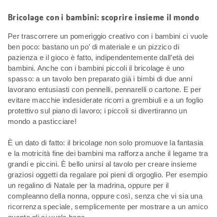
Bricolage con i bambini: scoprire insieme il mondo
Per trascorrere un pomeriggio creativo con i bambini ci vuole
ben poco: bastano un po’ di materiale e un pizzico di
pazienza e il gioco è fatto, indipendentemente dall’età dei
bambini. Anche con i bambini piccoli il bricolage è uno
spasso: a un tavolo ben preparato già i bimbi di due anni
lavorano entusiasti con pennelli, pennarelli o cartone. E per
evitare macchie indesiderate ricorri a grembiuli e a un foglio
protettivo sul piano di lavoro; i piccoli si divertiranno un
mondo a pasticciare!
È un dato di fatto: il bricolage non solo promuove la fantasia
e la motricità fine dei bambini ma rafforza anche il legame tra
grandi e piccini. È bello unirsi al tavolo per creare insieme
graziosi oggetti da regalare poi pieni di orgoglio. Per esempio
un regalino di Natale per la madrina, oppure per il
compleanno della nonna, oppure così, senza che vi sia una
ricorrenza speciale, semplicemente per mostrare a un amico