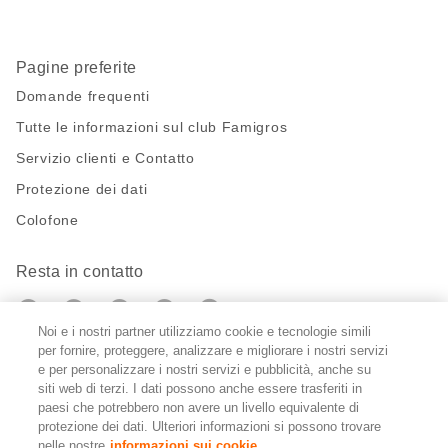
Pagine preferite
Domande frequenti
Tutte le informazioni sul club Famigros
Servizio clienti e Contatto
Protezione dei dati
Colofone
Resta in contatto
https://twitter.com/migros?
https://www.youtube.com/user/Migr
Pinterest
Instagram
utm_campaign=lead&utm_medium=referra
utm_campaign=lead&utm_medium=ref
Noi e i nostri partner utilizziamo cookie e tecnologie simili
per fornire, proteggere, analizzare e migliorare i nostri servizi
Impostazioni cookie
e per personalizzare i nostri servizi e pubblicità, anche su
siti web di terzi. I dati possono anche essere trasferiti in
paesi che potrebbero non avere un livello equivalente di
DE
FR
IT
protezione dei dati. Ulteriori informazioni si possono trovare
nelle nostre
informazioni sui cookie.