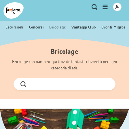
Navigazione
Header
Pagina iniziale Famigros.ch
Logo
Metanavigazione
Apri
Ricerca
segnalibri
menu
Escursioni
Concorsi
Bricolage
Vantaggi Club
Eventi Migros
Bricolage
Bricolage con bambini: qui trovate fantastici lavoretti per ogni
categoria di età.
Cerca
ora