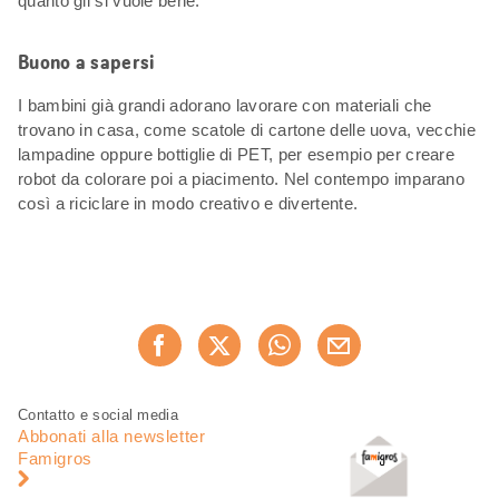
quanto gli si vuole bene.
Buono a sapersi
I bambini già grandi adorano lavorare con materiali che
trovano in casa, come scatole di cartone delle uova, vecchie
lampadine oppure bottiglie di PET, per esempio per creare
robot da colorare poi a piacimento. Nel contempo imparano
così a riciclare in modo creativo e divertente.
Condividi
Consiglia ora
questa
pagina
Piè
Navigazione
Contatto e social media
di
piè
Abbonati alla newsletter
pagina
di
Famigros
pagina