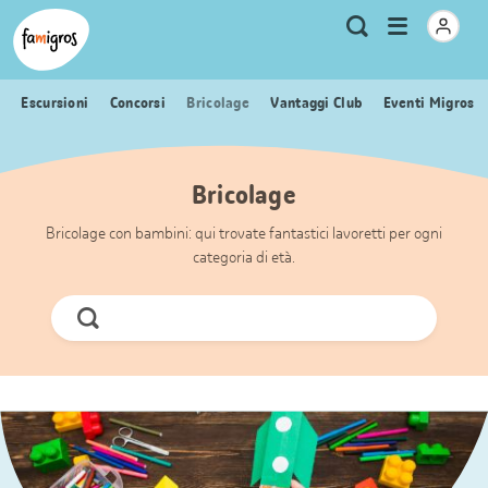
Navigazione
Header
Pagina iniziale Famigros.ch
Logo
Metanavigazione
Apri
Ricerca
segnalibri
menu
Escursioni
Concorsi
Bricolage
Vantaggi Club
Eventi Migros
Bricolage
Bricolage con bambini: qui trovate fantastici lavoretti per ogni
categoria di età.
Cerca
ora