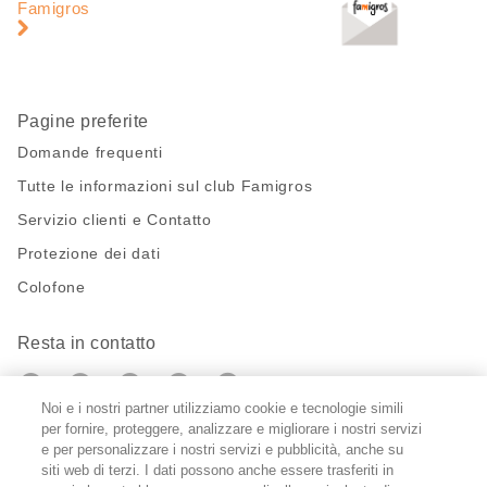
pagina
di
Famigros
pagina
Pagine preferite
Domande frequenti
Tutte le informazioni sul club Famigros
Servizio clienti e Contatto
Protezione dei dati
Colofone
Resta in contatto
https://twitter.com/migros?
https://www.youtube.com/user/Migr
Pinterest
Instagram
utm_campaign=lead&utm_medium=referra
utm_campaign=lead&utm_medium=ref
Noi e i nostri partner utilizziamo cookie e tecnologie simili
per fornire, proteggere, analizzare e migliorare i nostri servizi
Impostazioni cookie
e per personalizzare i nostri servizi e pubblicità, anche su
siti web di terzi. I dati possono anche essere trasferiti in