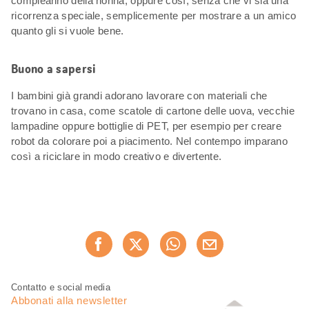
compleanno della nonna, oppure così, senza che vi sia una
ricorrenza speciale, semplicemente per mostrare a un amico
quanto gli si vuole bene.
Buono a sapersi
I bambini già grandi adorano lavorare con materiali che
trovano in casa, come scatole di cartone delle uova, vecchie
lampadine oppure bottiglie di PET, per esempio per creare
robot da colorare poi a piacimento. Nel contempo imparano
così a riciclare in modo creativo e divertente.
Condividi
Consiglia ora
questa
pagina
Piè
Navigazione
Contatto e social media
di
piè
Abbonati alla newsletter