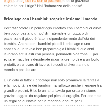
bagno
, una
giostrina con le pecorelle
o delle graziose
calamite per il frigo? Hai l’imbarazzo della scelta!
Bricolage con i bambini: scoprire insieme il mondo
Per trascorrere un pomeriggio creativo con i bambini ci vuole
ben poco: bastano un po’ di materiale e un pizzico di
pazienza e il gioco è fatto, indipendentemente dall’età dei
bambini. Anche con i bambini piccoli il bricolage è uno
spasso: a un tavolo ben preparato già i bimbi di due anni
lavorano entusiasti con pennelli, pennarelli o cartone. E per
evitare macchie indesiderate ricorri a grembiuli e a un foglio
protettivo sul piano di lavoro; i piccoli si divertiranno un
mondo a pasticciare!
È un dato di fatto: il bricolage non solo promuove la fantasia
e la motricità fine dei bambini ma rafforza anche il legame tra
grandi e piccini. È bello unirsi al tavolo per creare insieme
graziosi oggetti da regalare poi pieni di orgoglio. Per esempio
un regalino di Natale per la madrina, oppure per il