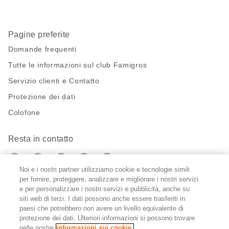
Pagine preferite
Domande frequenti
Tutte le informazioni sul club Famigros
Servizio clienti e Contatto
Protezione dei dati
Colofone
Resta in contatto
https://twitter.com/migros?
https://www.youtube.com/user/Migr
Pinterest
Instagram
utm_campaign=lead&utm_medium=referra
utm_campaign=lead&utm_medium=ref
Noi e i nostri partner utilizziamo cookie e tecnologie simili
per fornire, proteggere, analizzare e migliorare i nostri servizi
Impostazioni cookie
e per personalizzare i nostri servizi e pubblicità, anche su
siti web di terzi. I dati possono anche essere trasferiti in
paesi che potrebbero non avere un livello equivalente di
DE
FR
IT
protezione dei dati. Ulteriori informazioni si possono trovare
nelle nostre
informazioni sui cookie.