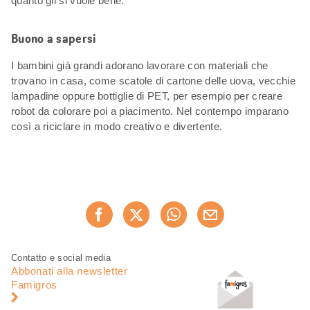
quanto gli si vuole bene.
Buono a sapersi
I bambini già grandi adorano lavorare con materiali che
trovano in casa, come scatole di cartone delle uova, vecchie
lampadine oppure bottiglie di PET, per esempio per creare
robot da colorare poi a piacimento. Nel contempo imparano
così a riciclare in modo creativo e divertente.
Condividi
Consiglia ora
questa
pagina
Piè
Navigazione
Contatto e social media
di
piè
Abbonati alla newsletter
pagina
di
Famigros
pagina