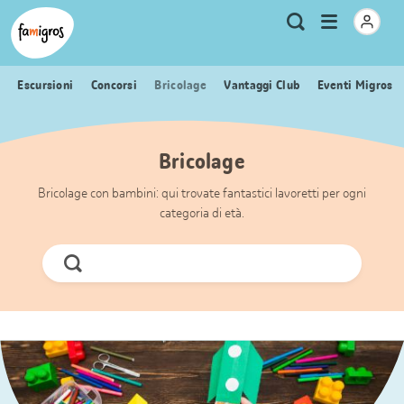
Navigazione
Header
Pagina iniziale Famigros.ch
Logo
Metanavigazione
Apri
Ricerca
segnalibri
menu
Escursioni
Concorsi
Bricolage
Vantaggi Club
Eventi Migros
Bricolage
Bricolage con bambini: qui trovate fantastici lavoretti per ogni
categoria di età.
Cerca
ora