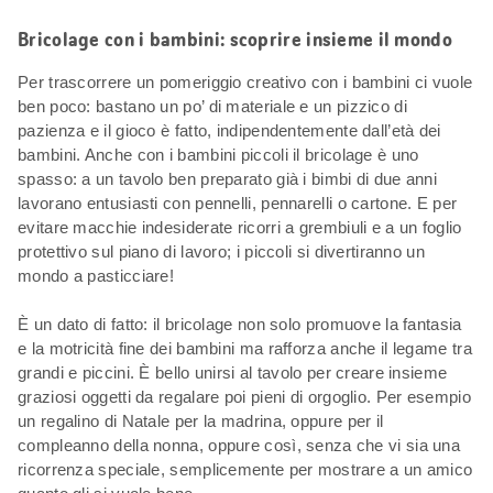
Bricolage con i bambini: scoprire insieme il mondo
Per trascorrere un pomeriggio creativo con i bambini ci vuole
ben poco: bastano un po’ di materiale e un pizzico di
pazienza e il gioco è fatto, indipendentemente dall’età dei
bambini. Anche con i bambini piccoli il bricolage è uno
spasso: a un tavolo ben preparato già i bimbi di due anni
lavorano entusiasti con pennelli, pennarelli o cartone. E per
evitare macchie indesiderate ricorri a grembiuli e a un foglio
protettivo sul piano di lavoro; i piccoli si divertiranno un
mondo a pasticciare!
È un dato di fatto: il bricolage non solo promuove la fantasia
e la motricità fine dei bambini ma rafforza anche il legame tra
grandi e piccini. È bello unirsi al tavolo per creare insieme
graziosi oggetti da regalare poi pieni di orgoglio. Per esempio
un regalino di Natale per la madrina, oppure per il
compleanno della nonna, oppure così, senza che vi sia una
ricorrenza speciale, semplicemente per mostrare a un amico