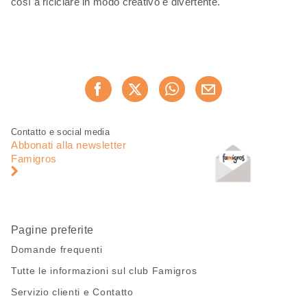
così a riciclare in modo creativo e divertente.
Condividi
Consiglia ora
questa
pagina
Piè
Navigazione
Contatto e social media
di
piè
Abbonati alla newsletter
pagina
di
Famigros
pagina
Pagine preferite
Domande frequenti
Tutte le informazioni sul club Famigros
Servizio clienti e Contatto