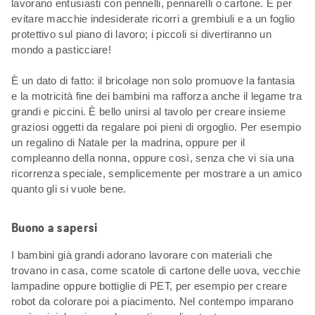
lavorano entusiasti con pennelli, pennarelli o cartone. E per
evitare macchie indesiderate ricorri a grembiuli e a un foglio
protettivo sul piano di lavoro; i piccoli si divertiranno un
mondo a pasticciare!
È un dato di fatto: il bricolage non solo promuove la fantasia
e la motricità fine dei bambini ma rafforza anche il legame tra
grandi e piccini. È bello unirsi al tavolo per creare insieme
graziosi oggetti da regalare poi pieni di orgoglio. Per esempio
un regalino di Natale per la madrina, oppure per il
compleanno della nonna, oppure così, senza che vi sia una
ricorrenza speciale, semplicemente per mostrare a un amico
quanto gli si vuole bene.
Buono a sapersi
I bambini già grandi adorano lavorare con materiali che
trovano in casa, come scatole di cartone delle uova, vecchie
lampadine oppure bottiglie di PET, per esempio per creare
robot da colorare poi a piacimento. Nel contempo imparano