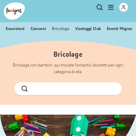
Navigazione
Header
Pagina iniziale Famigros.ch
Logo
Metanavigazione
Apri
Ricerca
segnalibri
menu
Escursioni
Concorsi
Bricolage
Vantaggi Club
Eventi Migros
Bricolage
Bricolage con bambini: qui trovate fantastici lavoretti per ogni
categoria di età.
Cerca
ora