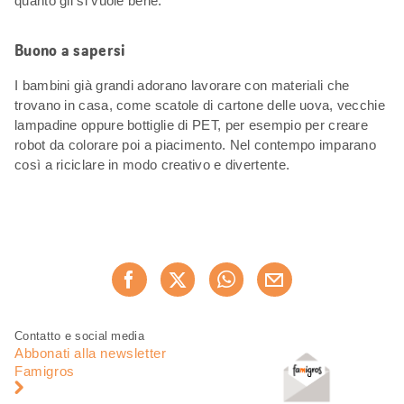
quanto gli si vuole bene.
Buono a sapersi
I bambini già grandi adorano lavorare con materiali che
trovano in casa, come scatole di cartone delle uova, vecchie
lampadine oppure bottiglie di PET, per esempio per creare
robot da colorare poi a piacimento. Nel contempo imparano
così a riciclare in modo creativo e divertente.
Condividi
Consiglia ora
questa
pagina
Piè
Navigazione
Contatto e social media
di
piè
Abbonati alla newsletter
pagina
di
Famigros
pagina