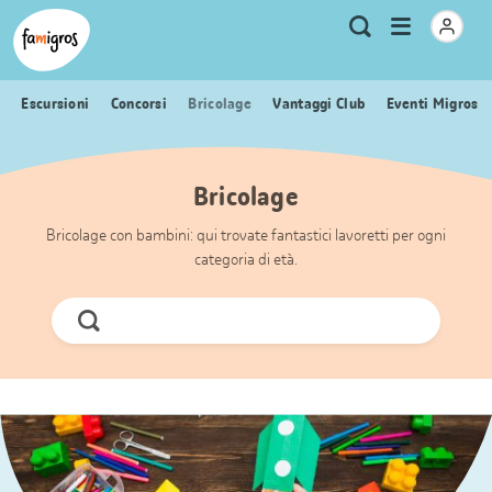
Navigazione
Header
Pagina iniziale Famigros.ch
Logo
Metanavigazione
Apri
Ricerca
segnalibri
menu
Escursioni
Concorsi
Bricolage
Vantaggi Club
Eventi Migros
Bricolage
Bricolage con bambini: qui trovate fantastici lavoretti per ogni
categoria di età.
Cerca
ora