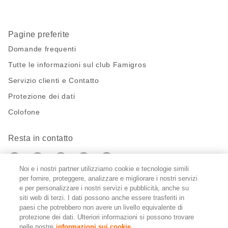
Pagine preferite
Domande frequenti
Tutte le informazioni sul club Famigros
Servizio clienti e Contatto
Protezione dei dati
Colofone
Resta in contatto
https://twitter.com/migros?
https://www.youtube.com/user/Migr
Pinterest
Instagram
utm_campaign=lead&utm_medium=referra
utm_campaign=lead&utm_medium=ref
Noi e i nostri partner utilizziamo cookie e tecnologie simili
per fornire, proteggere, analizzare e migliorare i nostri servizi
Impostazioni cookie
e per personalizzare i nostri servizi e pubblicità, anche su
siti web di terzi. I dati possono anche essere trasferiti in
paesi che potrebbero non avere un livello equivalente di
DE
FR
IT
protezione dei dati. Ulteriori informazioni si possono trovare
nelle nostre
informazioni sui cookie.