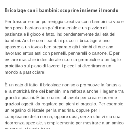
Bricolage con i bambini: scoprire insieme il mondo
Per trascorrere un pomeriggio creativo con i bambini ci vuole
ben poco: bastano un po’ di materiale e un pizzico di
pazienza e il gioco è fatto, indipendentemente dall’età dei
bambini. Anche con i bambini piccoli il bricolage è uno
spasso: a un tavolo ben preparato già i bimbi di due anni
lavorano entusiasti con pennelli, pennarelli o cartone. E per
evitare macchie indesiderate ricorri a grembiuli e a un foglio
protettivo sul piano di lavoro; i piccoli si divertiranno un
mondo a pasticciare!
È un dato di fatto: il bricolage non solo promuove la fantasia
e la motricità fine dei bambini ma rafforza anche il legame tra
grandi e piccini. È bello unirsi al tavolo per creare insieme
graziosi oggetti da regalare poi pieni di orgoglio. Per esempio
un regalino di Natale per la madrina, oppure per il
compleanno della nonna, oppure così, senza che vi sia una
ricorrenza speciale, semplicemente per mostrare a un amico