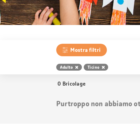
Mostra filtri
Adulto
Ticino
0
Bricolage
Purtroppo non abbiamo otte