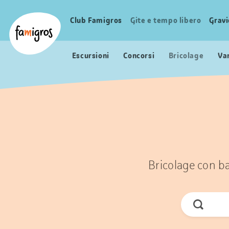
Navigazione
Header
Pagina iniziale Famigros.ch
segnalibri
Logo
Club Famigros
Gite e tempo libero
Grav
Navigazione
principale
Escursioni
Concorsi
Bricolage
Va
Bricolage con ba
Cerca
ora