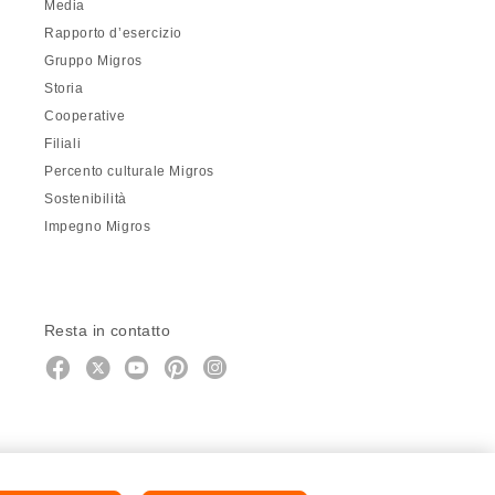
Media
Rapporto d’esercizio
Gruppo Migros
Storia
Cooperative
Filiali
Percento culturale Migros
Sostenibilità
Impegno Migros
Resta in contatto
https://twitter.com/migros?
https://www.youtube.com/user/Mig
Pinterest
Instagram
utm_campaign=lead&utm_medium=refer
utm_campaign=lead&utm_medium=r