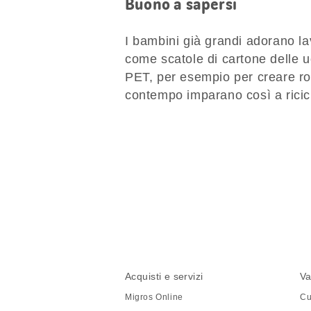
Buono a sapersi
I bambini già grandi adorano la
come scatole di cartone delle u
PET, per esempio per creare ro
contempo imparano così a ricic
Condividi
questa
pagina
Piè
Navigazione
Acquisti e servizi
Va
di
piè
Migros Online
Cu
pagina
di