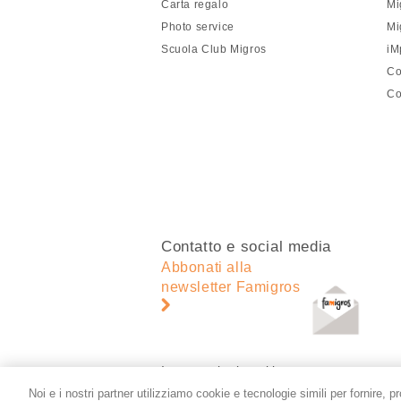
Carta regalo
Mi
pagina
Photo service
Mi
Scuola Club Migros
iM
Co
Co
Contatto e social media
Abbonati alla
newsletter Famigros
Impostazioni cookie
Noi e i nostri partner utilizziamo cookie e tecnologie simili per fornire, p