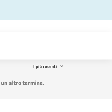
Ordina
i
risultati
 un altro termine.