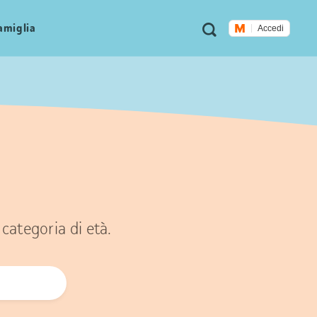
Metanavigazione
Ricerca
famiglia
Accedi
categoria di età.