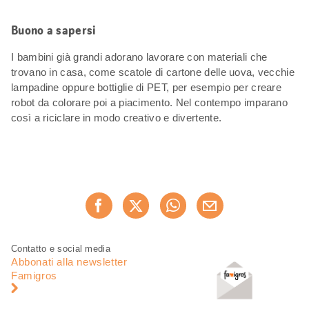
Buono a sapersi
I bambini già grandi adorano lavorare con materiali che
trovano in casa, come scatole di cartone delle uova, vecchie
lampadine oppure bottiglie di PET, per esempio per creare
robot da colorare poi a piacimento. Nel contempo imparano
così a riciclare in modo creativo e divertente.
Condividi
Consiglia ora
questa
pagina
Piè
Navigazione
Contatto e social media
di
piè
Abbonati alla newsletter
pagina
di
Famigros
pagina