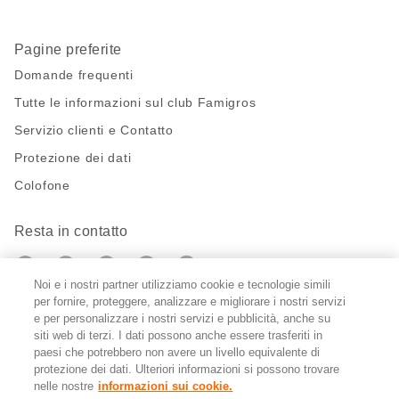
Pagine preferite
Domande frequenti
Tutte le informazioni sul club Famigros
Servizio clienti e Contatto
Protezione dei dati
Colofone
Resta in contatto
https://twitter.com/migros?
https://www.youtube.com/user/Migr
Pinterest
Instagram
utm_campaign=lead&utm_medium=referra
utm_campaign=lead&utm_medium=ref
Noi e i nostri partner utilizziamo cookie e tecnologie simili
per fornire, proteggere, analizzare e migliorare i nostri servizi
Impostazioni cookie
e per personalizzare i nostri servizi e pubblicità, anche su
siti web di terzi. I dati possono anche essere trasferiti in
paesi che potrebbero non avere un livello equivalente di
DE
FR
IT
protezione dei dati. Ulteriori informazioni si possono trovare
nelle nostre
informazioni sui cookie.