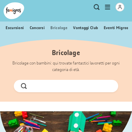
Navigazione
Header
Pagina iniziale Famigros.ch
Logo
Metanavigazione
Apri
Ricerca
segnalibri
menu
Escursioni
Concorsi
Bricolage
Vantaggi Club
Eventi Migros
Bricolage
Bricolage con bambini: qui trovate fantastici lavoretti per ogni
categoria di età.
Cerca
ora