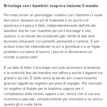
Bricolage con i bambini: scoprire insieme il mondo
Per trascorrere un pomeriggio creativo con i bambini ci vuole
ben poco: bastano un po’ di materiale e un pizzico di
pazienza e il gioco è fatto, indipendentemente dall’età dei
bambini. Anche con i bambini piccoli il bricolage è uno
spasso: a un tavolo ben preparato già i bimbi di due anni
lavorano entusiasti con pennelli, pennarelli o cartone. E per
evitare macchie indesiderate ricorri a grembiuli e a un foglio
protettivo sul piano di lavoro; i piccoli si divertiranno un
mondo a pasticciare!
È un dato di fatto: il bricolage non solo promuove la fantasia
e la motricità fine dei bambini ma rafforza anche il legame tra
grandi e piccini. È bello unirsi al tavolo per creare insieme
graziosi oggetti da regalare poi pieni di orgoglio. Per esempio
un regalino di Natale per la madrina, oppure per il
compleanno della nonna, oppure così, senza che vi sia una
ricorrenza speciale, semplicemente per mostrare a un amico
quanto gli si vuole bene.