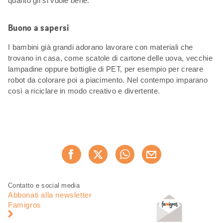
quanto gli si vuole bene.
Buono a sapersi
I bambini già grandi adorano lavorare con materiali che
trovano in casa, come scatole di cartone delle uova, vecchie
lampadine oppure bottiglie di PET, per esempio per creare
robot da colorare poi a piacimento. Nel contempo imparano
così a riciclare in modo creativo e divertente.
Condividi
Consiglia ora
questa
pagina
Piè
Navigazione
Contatto e social media
di
piè
Abbonati alla newsletter
pagina
di
Famigros
pagina