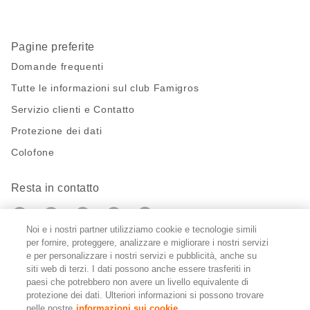
Pagine preferite
Domande frequenti
Tutte le informazioni sul club Famigros
Servizio clienti e Contatto
Protezione dei dati
Colofone
Resta in contatto
https://twitter.com/migros?
https://www.youtube.com/user/Migr
Pinterest
Instagram
utm_campaign=lead&utm_medium=referra
utm_campaign=lead&utm_medium=ref
Noi e i nostri partner utilizziamo cookie e tecnologie simili
per fornire, proteggere, analizzare e migliorare i nostri servizi
Impostazioni cookie
e per personalizzare i nostri servizi e pubblicità, anche su
siti web di terzi. I dati possono anche essere trasferiti in
paesi che potrebbero non avere un livello equivalente di
DE
FR
IT
protezione dei dati. Ulteriori informazioni si possono trovare
nelle nostre
informazioni sui cookie.