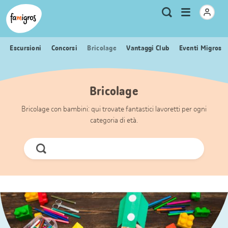
Navigazione
Header
Pagina iniziale Famigros.ch
Logo
Metanavigazione
Apri
Ricerca
segnalibri
menu
Escursioni
Concorsi
Bricolage
Vantaggi Club
Eventi Migros
Bricolage
Bricolage con bambini: qui trovate fantastici lavoretti per ogni
categoria di età.
Cerca
ora