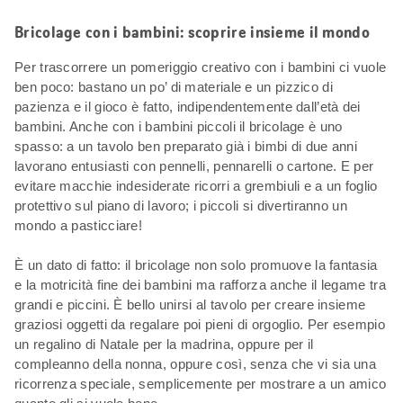
Bricolage con i bambini: scoprire insieme il mondo
Per trascorrere un pomeriggio creativo con i bambini ci vuole
ben poco: bastano un po’ di materiale e un pizzico di
pazienza e il gioco è fatto, indipendentemente dall’età dei
bambini. Anche con i bambini piccoli il bricolage è uno
spasso: a un tavolo ben preparato già i bimbi di due anni
lavorano entusiasti con pennelli, pennarelli o cartone. E per
evitare macchie indesiderate ricorri a grembiuli e a un foglio
protettivo sul piano di lavoro; i piccoli si divertiranno un
mondo a pasticciare!
È un dato di fatto: il bricolage non solo promuove la fantasia
e la motricità fine dei bambini ma rafforza anche il legame tra
grandi e piccini. È bello unirsi al tavolo per creare insieme
graziosi oggetti da regalare poi pieni di orgoglio. Per esempio
un regalino di Natale per la madrina, oppure per il
compleanno della nonna, oppure così, senza che vi sia una
ricorrenza speciale, semplicemente per mostrare a un amico