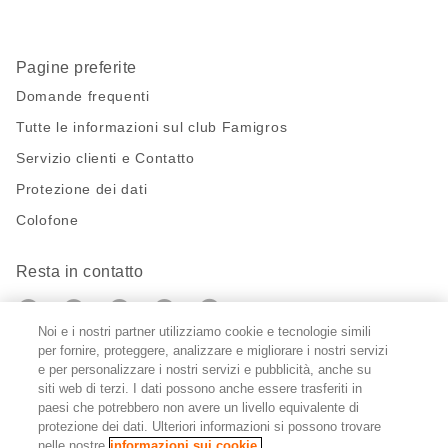
Pagine preferite
Domande frequenti
Tutte le informazioni sul club Famigros
Servizio clienti e Contatto
Protezione dei dati
Colofone
Resta in contatto
https://twitter.com/migros?
https://www.youtube.com/user/Migr
Pinterest
Instagram
utm_campaign=lead&utm_medium=referra
utm_campaign=lead&utm_medium=ref
Noi e i nostri partner utilizziamo cookie e tecnologie simili
per fornire, proteggere, analizzare e migliorare i nostri servizi
Impostazioni cookie
e per personalizzare i nostri servizi e pubblicità, anche su
siti web di terzi. I dati possono anche essere trasferiti in
paesi che potrebbero non avere un livello equivalente di
DE
FR
IT
protezione dei dati. Ulteriori informazioni si possono trovare
nelle nostre
informazioni sui cookie.