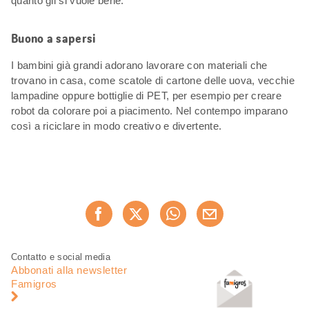
quanto gli si vuole bene.
Buono a sapersi
I bambini già grandi adorano lavorare con materiali che
trovano in casa, come scatole di cartone delle uova, vecchie
lampadine oppure bottiglie di PET, per esempio per creare
robot da colorare poi a piacimento. Nel contempo imparano
così a riciclare in modo creativo e divertente.
Condividi
Consiglia ora
questa
pagina
Piè
Navigazione
Contatto e social media
di
piè
Abbonati alla newsletter
pagina
di
Famigros
pagina