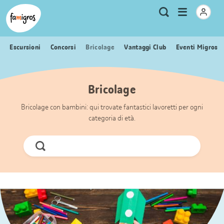
Navigazione
Header
Pagina iniziale Famigros.ch
Logo
Metanavigazione
Apri
Ricerca
segnalibri
menu
Escursioni
Concorsi
Bricolage
Vantaggi Club
Eventi Migros
Bricolage
Bricolage con bambini: qui trovate fantastici lavoretti per ogni
categoria di età.
Cerca
ora