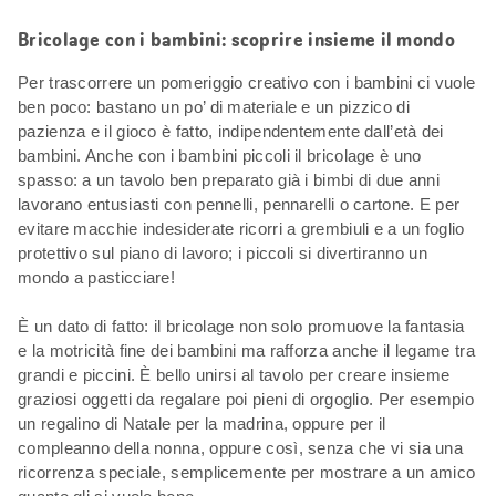
Bricolage con i bambini: scoprire insieme il mondo
Per trascorrere un pomeriggio creativo con i bambini ci vuole
ben poco: bastano un po’ di materiale e un pizzico di
pazienza e il gioco è fatto, indipendentemente dall’età dei
bambini. Anche con i bambini piccoli il bricolage è uno
spasso: a un tavolo ben preparato già i bimbi di due anni
lavorano entusiasti con pennelli, pennarelli o cartone. E per
evitare macchie indesiderate ricorri a grembiuli e a un foglio
protettivo sul piano di lavoro; i piccoli si divertiranno un
mondo a pasticciare!
È un dato di fatto: il bricolage non solo promuove la fantasia
e la motricità fine dei bambini ma rafforza anche il legame tra
grandi e piccini. È bello unirsi al tavolo per creare insieme
graziosi oggetti da regalare poi pieni di orgoglio. Per esempio
un regalino di Natale per la madrina, oppure per il
compleanno della nonna, oppure così, senza che vi sia una
ricorrenza speciale, semplicemente per mostrare a un amico