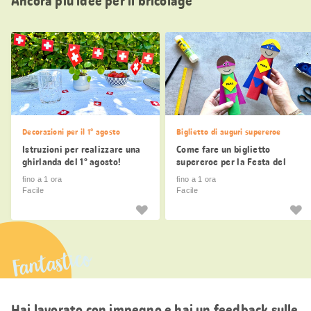
Ancora più idee per il bricolage
Decorazioni per il 1° agosto
Biglietto di auguri supereroe
Istruzioni per realizzare una
Come fare un biglietto
ghirlanda del 1° agosto!
supereroe per la Festa del
Papà
fino a 1 ora
fino a 1 ora
Facile
Facile
Fantastico
Hai lavorato con impegno e hai un feedback sulle