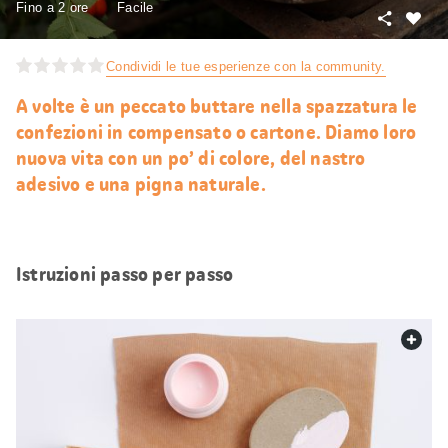
Fino a 2 ore
Facile
Condivid
Mi
piace
Condividi le tue esperienze con la community.
A volte è un peccato buttare nella spazzatura le
confezioni in compensato o cartone. Diamo loro
nuova vita con un po’ di colore, del nastro
adesivo e una pigna naturale.
Istruzioni passo per passo
web.