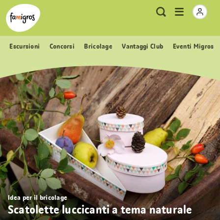
Navigazione
Header
Pagina iniziale Famigros.ch
Logo
Metanavigazione
Apri
Ricerca
segnalibri
menu
Escursioni
Concorsi
Bricolage
Vantaggi Club
Eventi Migros
Idea per il bricolage
Scatolette luccicanti a tema naturale