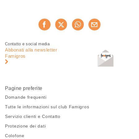
Condividi
Consiglia ora
questa
pagina
Piè
Navigazione
Contatto e social media
di
piè
Abbonati alla newsletter
pagina
di
Famigros
pagina
Pagine preferite
Domande frequenti
Tutte le informazioni sul club Famigros
Servizio clienti e Contatto
Protezione dei dati
Colofone