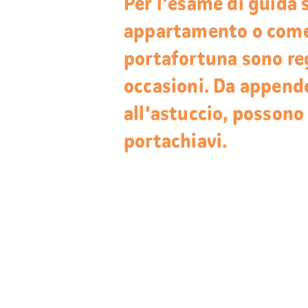
Per l'esame di guida 
appartamento o come 
portafortuna sono reg
occasioni. Da appende
all'astuccio, possono
portachiavi.