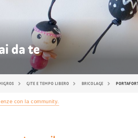
ai da te
 MIGROS
GITE E TEMPO LIBERO
BRICOLAGE
PORTAFOR
rienze con la community.