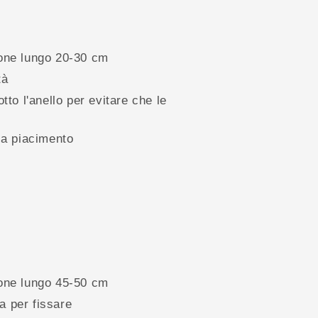
otone lungo 20-30 cm
tà
to l'anello per evitare che le
 a piacimento
otone lungo 45-50 cm
a per fissare