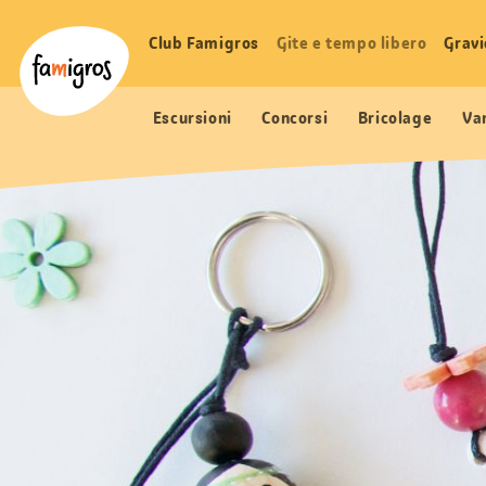
Navigazione
Header
Pagina iniziale Famigros.ch
segnalibri
Logo
Club Famigros
Gite e tempo libero
Grav
Navigazione
principale
Escursioni
Concorsi
Bricolage
Va