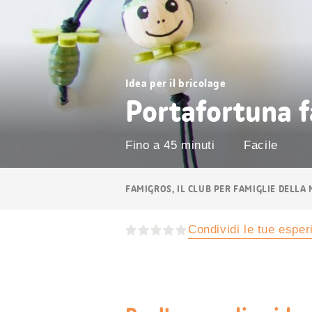
Idea per il bricolage
Portafortuna f
Fino a 45 minuti
Facile
Navigazione
FAMIGROS, IL CLUB PER FAMIGLIE DELLA
breadcrumb
Condividi le tue espe