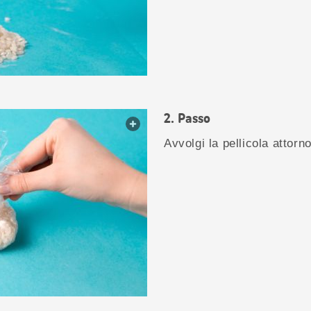
Passo
web.lightbox.openLink
Avvolgi la pellicola attorn