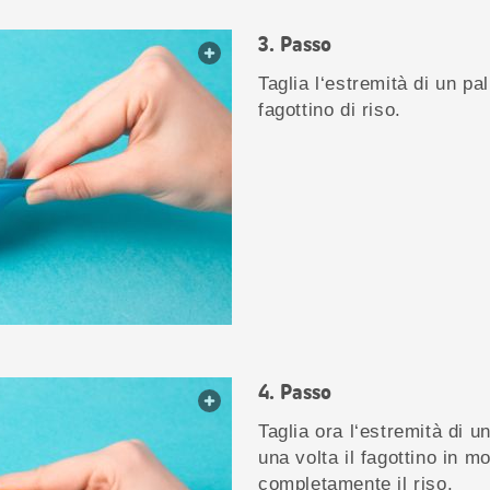
Passo
web.lightbox.openLink
Taglia l‘estremità di un pa
fagottino di riso.
Passo
web.lightbox.openLink
Taglia ora l‘estremità di u
una volta il fagottino in m
completamente il riso.