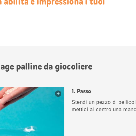
a abilità e impressiona i tuoi
olage palline da giocoliere
Passo
web.lightbox.openLink
Stendi un pezzo di pellico
mettici al centro una manci