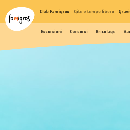
Navigazione
Header
Pagina iniziale Famigros.ch
segnalibri
Logo
Club Famigros
Gite e tempo libero
Grav
Navigazione
principale
Escursioni
Concorsi
Bricolage
Va