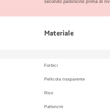
secondo palloncino prima di rives
Materiale
Forbici
Pellicola trasparente
Riso
Palloncini