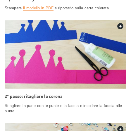
Stampare
il modello in PDF
e riportarlo sulla carta colorata.
web.
2° passo: ritagliare la corona
Ritagliare la parte con le punte e la fascia e incollare la fascia alle
punte.
web.