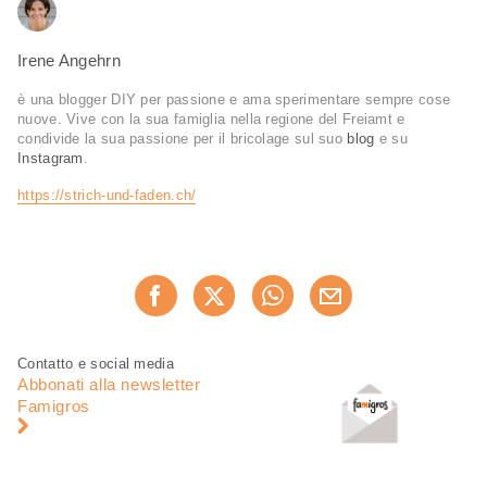
Irene Angehrn
è una blogger DIY per passione e ama sperimentare sempre cose
nuove. Vive con la sua famiglia nella regione del Freiamt e
condivide la sua passione per il bricolage sul suo
blog
e su
Instagram
.
https://strich-und-faden.ch/
Condividi
Consiglia ora
questa
pagina
Piè
Navigazione
Contatto e social media
di
piè
Abbonati alla newsletter
pagina
di
Famigros
pagina