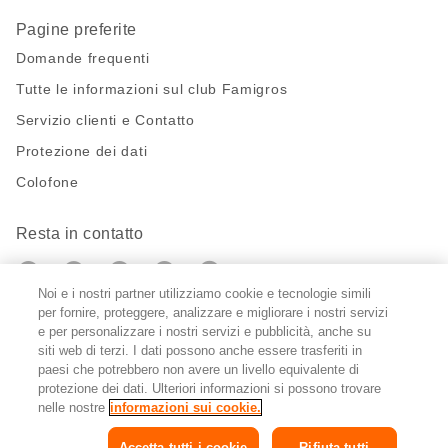
Pagine preferite
Domande frequenti
Tutte le informazioni sul club Famigros
Servizio clienti e Contatto
Protezione dei dati
Colofone
Resta in contatto
https://twitter.com/migros?
https://www.youtube.com/user/Migr
Pinterest
Instagram
utm_campaign=lead&utm_medium=referra
utm_campaign=lead&utm_medium=ref
Noi e i nostri partner utilizziamo cookie e tecnologie simili
per fornire, proteggere, analizzare e migliorare i nostri servizi
Impostazioni cookie
e per personalizzare i nostri servizi e pubblicità, anche su
siti web di terzi. I dati possono anche essere trasferiti in
paesi che potrebbero non avere un livello equivalente di
DE
FR
IT
protezione dei dati. Ulteriori informazioni si possono trovare
nelle nostre
informazioni sui cookie.
Accetta tutti i cookie
Rifiuta tutti