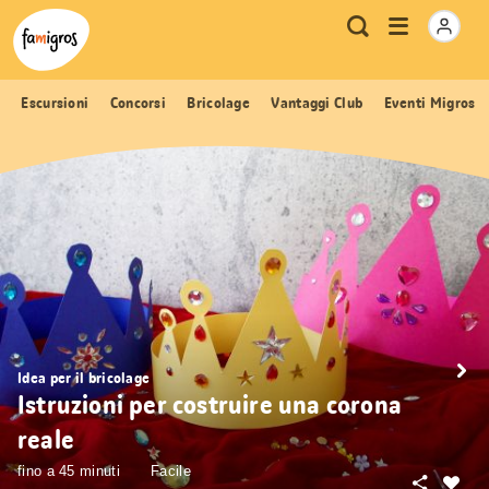
Navigazione
Header
Pagina iniziale Famigros.ch
Logo
Metanavigazione
Apri
Ricerca
segnalibri
menu
Escursioni
Concorsi
Bricolage
Vantaggi Club
Eventi Migros
Idea per il bricolage
Istruzioni per costruire una corona
reale
fino a 45 minuti
Facile
Condivid