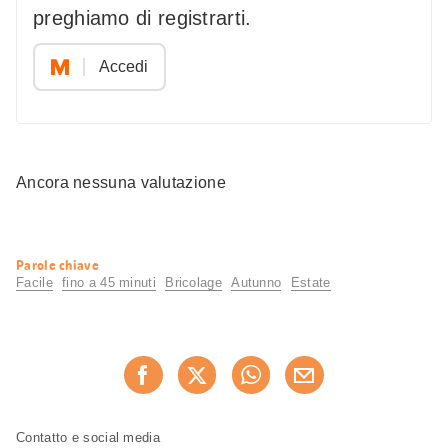
preghiamo di registrarti.
Accedi
Ancora nessuna valutazione
Informazioni
Parole chiave
utili
Facile
fino a 45 minuti
Bricolage
Autunno
Estate
Condividi
Consiglia ora
questa
pagina
Piè
Navigazione
Contatto e social media