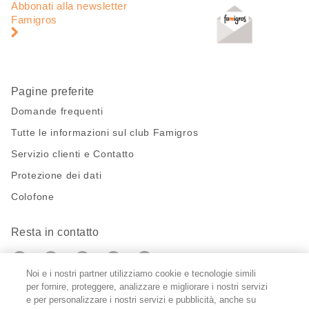
di
piè
Abbonati alla newsletter
pagina
di
Famigros
pagina
Pagine preferite
Domande frequenti
Tutte le informazioni sul club Famigros
Servizio clienti e Contatto
Protezione dei dati
Colofone
Resta in contatto
https://twitter.com/migros?
https://www.youtube.com/user/Migr
Pinterest
Instagram
utm_campaign=lead&utm_medium=referra
utm_campaign=lead&utm_medium=ref
Noi e i nostri partner utilizziamo cookie e tecnologie simili
per fornire, proteggere, analizzare e migliorare i nostri servizi
Impostazioni cookie
e per personalizzare i nostri servizi e pubblicità, anche su