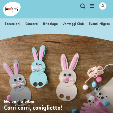
Navigazione
Header
Pagina iniziale Famigros.ch
Logo
Metanavigazione
Apri
Ricerca
segnalibri
menu
Escursioni
Concorsi
Bricolage
Vantaggi Club
Eventi Migros
Idea per il bricolage
Corri corri, coniglietto!