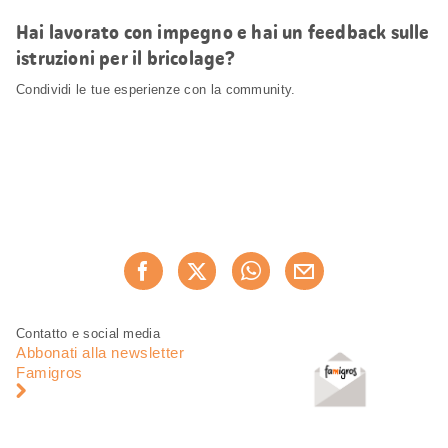
Hai lavorato con impegno e hai un feedback sulle
istruzioni per il bricolage?
Condividi le tue esperienze con la community.
Condividi
Consiglia ora
questa
pagina
Piè
Navigazione
Contatto e social media
di
piè
Abbonati alla newsletter
pagina
di
Famigros
pagina