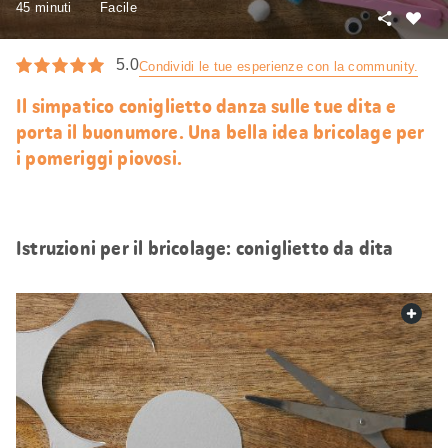
45 minuti
Facile
Condivid
Mi
piace
5.0
Condividi le tue esperienze con la community.
Il simpatico coniglietto danza sulle tue dita e
porta il buonumore. Una bella idea bricolage per
i pomeriggi piovosi.
Istruzioni per il bricolage: coniglietto da dita
web.