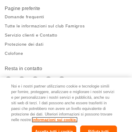
Pagine preferite
Domande frequenti
Tutte le informazioni sul club Famigros
Servizio clienti e Contatto
Protezione dei dati
Colofone
Resta in contatto
https://twitter.com/migros?
https://www.youtube.com/user/Migr
Pinterest
Instagram
utm_campaign=lead&utm_medium=referra
utm_campaign=lead&utm_medium=ref
Noi e i nostri partner utilizziamo cookie e tecnologie simili
per fornire, proteggere, analizzare e migliorare i nostri servizi
Impostazioni cookie
e per personalizzare i nostri servizi e pubblicità, anche su
siti web di terzi. I dati possono anche essere trasferiti in
paesi che potrebbero non avere un livello equivalente di
DE
FR
IT
protezione dei dati. Ulteriori informazioni si possono trovare
nelle nostre
informazioni sui cookie.
Accetta tutti i cookie
Rifiuta tutti