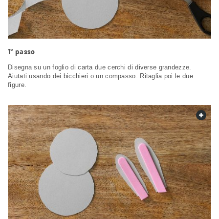
1° passo
Disegna su un foglio di carta due cerchi di diverse grandezze.
Aiutati usando dei bicchieri o un compasso. Ritaglia poi le due
figure.
web.