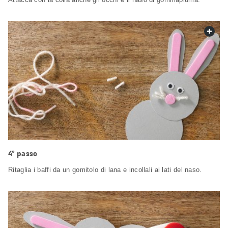
web.
4° passo
Ritaglia i baffi da un gomitolo di lana e incollali ai lati del naso.