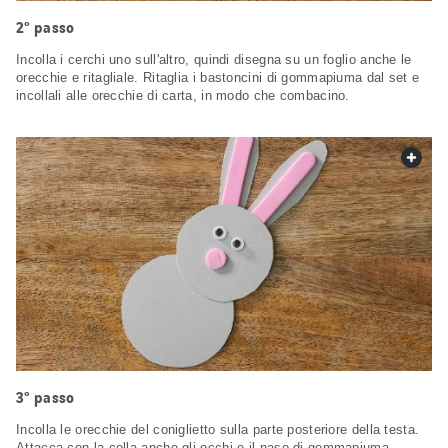
2° passo
Incolla i cerchi uno sull'altro, quindi disegna su un foglio anche le
orecchie e ritagliale. Ritaglia i bastoncini di gommapiuma dal set e
incollali alle orecchie di carta, in modo che combacino.
web.
3° passo
Incolla le orecchie del coniglietto sulla parte posteriore della testa.
Attacca con la colla anche gli occhi e il naso di gommapiuma.