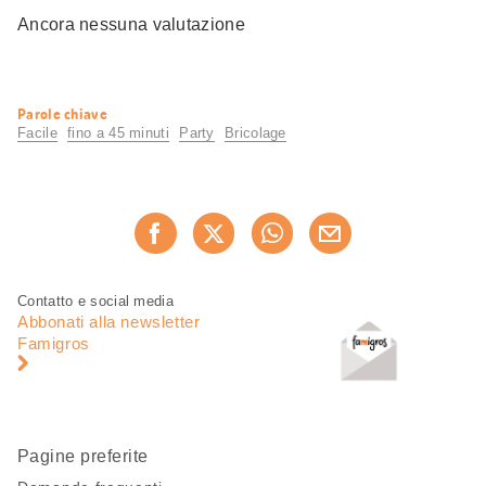
Ancora nessuna valutazione
Informazioni
Parole chiave
utili
Facile
fino a 45 minuti
Party
Bricolage
Condividi
Consiglia ora
questa
pagina
Piè
Navigazione
Contatto e social media
di
piè
Abbonati alla newsletter
pagina
di
Famigros
pagina
Pagine preferite