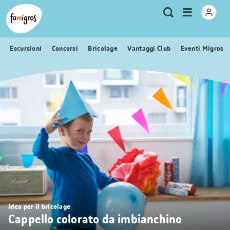
Navigazione
Header
Pagina iniziale Famigros.ch
Logo
Metanavigazione
Apri
Ricerca
segnalibri
menu
Escursioni
Concorsi
Bricolage
Vantaggi Club
Eventi Migros
Idea per il bricolage
Cappello colorato da imbianchino