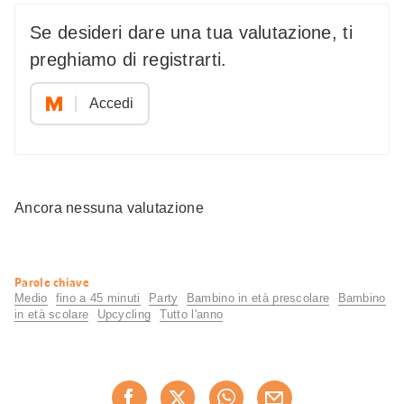
Se desideri dare una tua valutazione, ti
preghiamo di registrarti.
Accedi
Ancora nessuna valutazione
Informazioni
Parole chiave
utili
Medio
fino a 45 minuti
Party
Bambino in età prescolare
Bambino
in età scolare
Upcycling
Tutto l'anno
Condividi
questa