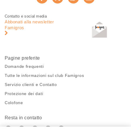
Consiglia ora
pagina
Piè
Navigazione
Contatto e social media
di
piè
Abbonati alla newsletter
pagina
di
Famigros
pagina
Pagine preferite
Domande frequenti
Tutte le informazioni sul club Famigros
Servizio clienti e Contatto
Protezione dei dati
Colofone
Resta in contatto
https://twitter.com/migros?
https://www.youtube.com/user/Migr
Pinterest
Instagram