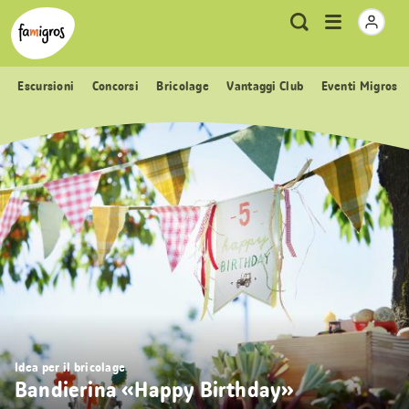
Navigazione
Header
Pagina iniziale Famigros.ch
Logo
Metanavigazione
Apri
Ricerca
segnalibri
menu
Escursioni
Concorsi
Bricolage
Vantaggi Club
Eventi Migros
Idea per il bricolage
Bandierina «Happy Birthday»