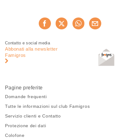
Condividi
Consiglia ora
questa
pagina
Piè
Navigazione
Contatto e social media
di
piè
Abbonati alla newsletter
pagina
di
Famigros
pagina
Pagine preferite
Domande frequenti
Tutte le informazioni sul club Famigros
Servizio clienti e Contatto
Protezione dei dati
Colofone