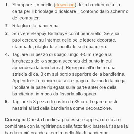
Stampare il modello (
download
) della bandierina sulla
carta per il bricolage o ricalcare il contorno dallo schermo
del computer.
Ritagliare la bandierina.
Scrivere «Happy Birthday» con il pennarello. Se vuoi,
puoi cercare su Internet delle belle lettere decorate,
stamparle, ritagliarle e incollarle sulla bandiera.
Tagliare un pezzo di spago lungo 4-5 m (regola la
lunghezza dello spago a seconda del punto in cui
appenderai la bandierina). Ripiegare all’indietro una
striscia di ca. 3 cm sul bordo superiore della bandierina.
Appendere la bandierina sullo spago utilizzando la piega.
Incollare la parte ripiegata sulla parte anteriore della
bandierina, in modo da fissarla allo spago.
Tagliare 5-8 pezzi di nastro da 35 cm. Legare questi
nastrini ai lati della bandierina come decorazione.
Consiglio
Questa bandiera può essere appesa da sola o
combinata con la «ghirlanda della fattoria»: basterà fissare la
bandiera più grande al centro della fila di bandierine.