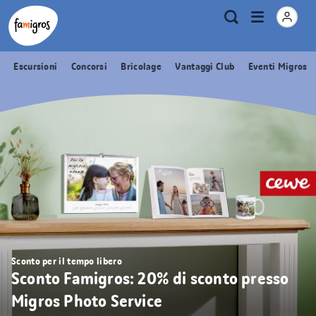
Navigazione
Header
Pagina iniziale Famigros.ch
Logo
Metanavigazione
Apri
Ricerca
segnalibri
menu
Escursioni
Concorsi
Bricolage
Vantaggi Club
Eventi Migros
Sconto per il tempo libero
Sconto Famigros: 20% di sconto presso
Migros Photo Service