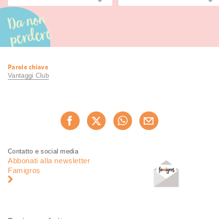
Da non
perdere
Informazioni
Parole chiave
utili
Vantaggi Club
Condividi
Consiglia ora
questa
pagina
Piè
Navigazione
Contatto e social media
di
piè
Abbonati alla newsletter
pagina
di
Famigros
pagina