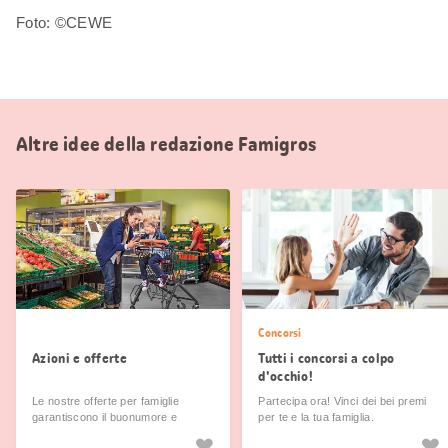
Foto:
©CEWE
Altre idee della redazione Famigros
Concorsi
Azioni e offerte
Tutti i concorsi a colpo
d'occhio!
Le nostre offerte per famiglie
Partecipa ora! Vinci dei bei premi
garantiscono il buonumore e
per te e la tua famiglia.
preservano il portafoglio.