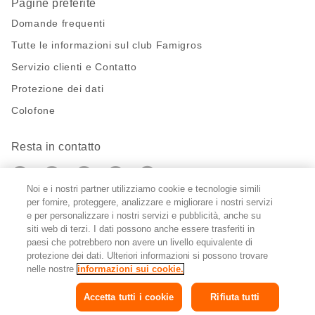
Pagine preferite
Domande frequenti
Tutte le informazioni sul club Famigros
Servizio clienti e Contatto
Protezione dei dati
Colofone
Resta in contatto
https://twitter.com/migros?
https://www.youtube.com/user/Migr
Pinterest
Instagram
utm_campaign=lead&utm_medium=referra
utm_campaign=lead&utm_medium=ref
Noi e i nostri partner utilizziamo cookie e tecnologie simili
per fornire, proteggere, analizzare e migliorare i nostri servizi
Impostazioni cookie
e per personalizzare i nostri servizi e pubblicità, anche su
siti web di terzi. I dati possono anche essere trasferiti in
paesi che potrebbero non avere un livello equivalente di
DE
FR
IT
protezione dei dati. Ulteriori informazioni si possono trovare
nelle nostre
informazioni sui cookie.
Accetta tutti i cookie
Rifiuta tutti
© 2026 Federazione delle cooperative Migros
Copyright