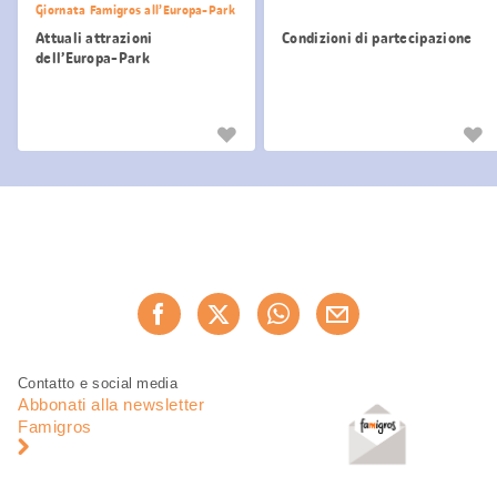
Giornata Famigros all’Europa-Park
Attuali attrazioni
Condizioni di partecipazione
dell’Europa-Park
Informazioni
utili
Condividi
Consiglia ora
questa
pagina
Piè
Navigazione
Contatto e social media
di
piè
Abbonati alla newsletter
pagina
di
Famigros
pagina