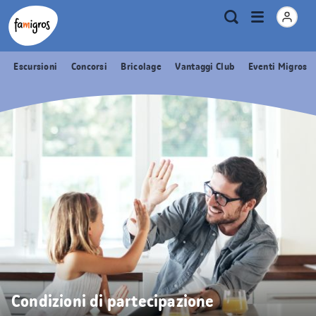
Navigazione
Header
Pagina iniziale Famigros.ch
Logo
Metanavigazione
Apri
Ricerca
segnalibri
menu
Escursioni
Concorsi
Bricolage
Vantaggi Club
Eventi Migros
Condizioni di partecipazione