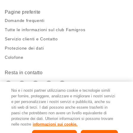
Pagine preferite
Domande frequenti
Tutte le informazioni sul club Famigros
Servizio clienti e Contatto
Protezione dei dati
Colofone
Resta in contatto
https://twitter.com/migros?
https://www.youtube.com/user/Migr
Pinterest
Instagram
utm_campaign=lead&utm_medium=referra
utm_campaign=lead&utm_medium=ref
Noi e i nostri partner utilizziamo cookie e tecnologie simili
per fornire, proteggere, analizzare e migliorare i nostri servizi
Impostazioni cookie
e per personalizzare i nostri servizi e pubblicità, anche su
siti web di terzi. I dati possono anche essere trasferiti in
paesi che potrebbero non avere un livello equivalente di
DE
FR
IT
protezione dei dati. Ulteriori informazioni si possono trovare
nelle nostre
informazioni sui cookie.