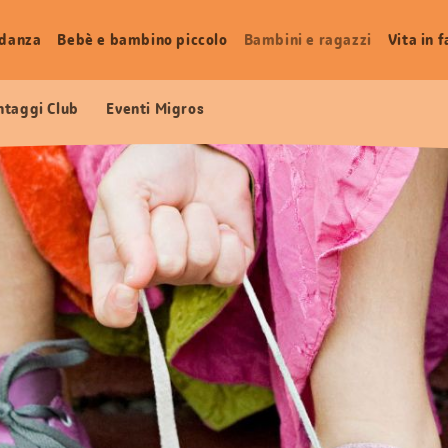
idanza
Bebè e bambino piccolo
Bambini e ragazzi
Vita in 
ntaggi Club
Eventi Migros