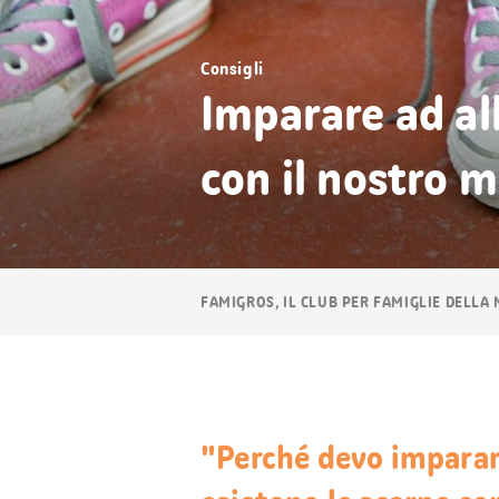
Consigli
Imparare ad al
con il nostro m
Navigazione
FAMIGROS, IL CLUB PER FAMIGLIE DELLA
breadcrumb
"Perché devo imparare