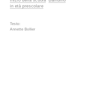
Inizio della scuola
Bambino
in età prescolare
Testo:
Annette Bollier
?