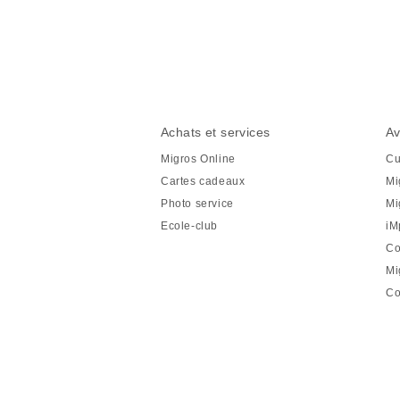
Partager
cette
page
Pied
Navigation
Achats et services
Av
de
en
Migros Online
Cu
page
pied
Cartes cadeaux
Mi
de
Photo service
Mi
page
Ecole-club
iM
Co
Mi
Co