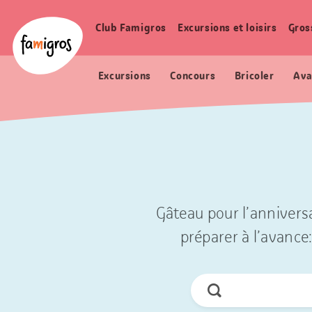
Signets
Header
Accueil Famigros.ch
de
Logo
Club Famigros
Excursions et loisirs
Gros
Navigation
navigation
principale
Excursions
Concours
Bricoler
Ava
Gâteau pour l’anniversa
préparer à l’avance:
Chercher