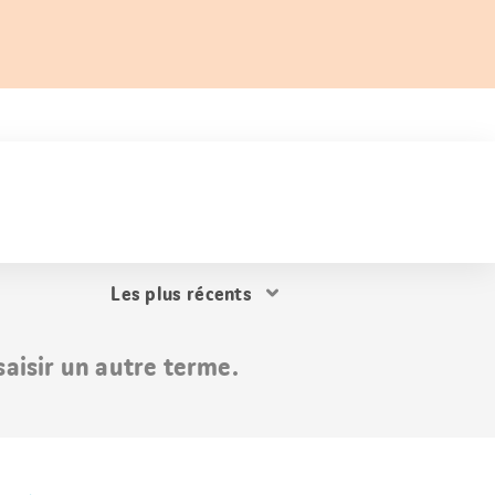
Trier
les
résultats
aisir un autre terme.