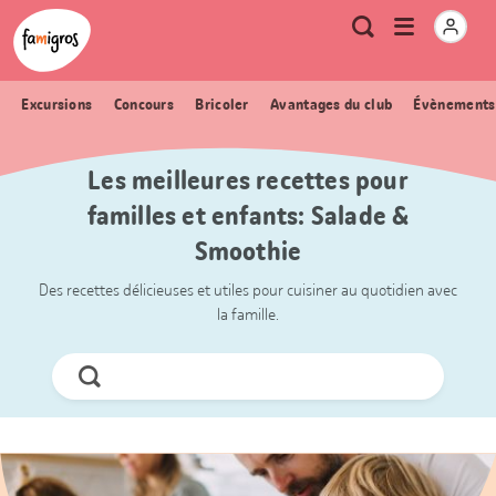
Signets
Header
Accueil Famigros.ch
Logo
Métanavigation
Ouvrir
Recherche
de
le
navigation
menu
Excursions
Concours
Bricoler
Avantages du club
Évènements
Les meilleures recettes pour
familles et enfants: Salade &
Smoothie
Des recettes délicieuses et utiles pour cuisiner au quotidien avec
la famille.
Chercher