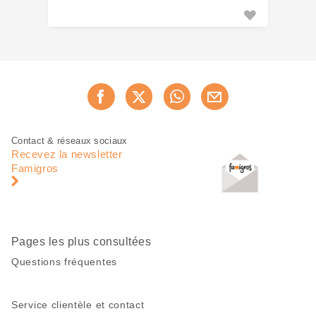
Partager
Recommander maintenan
cette
page
Pied
Navigation
Contact & réseaux sociaux
de
en
Recevez la newsletter
page
pied
Famigros
de
page
Pages les plus consultées
Questions fréquentes
Service clientèle et contact