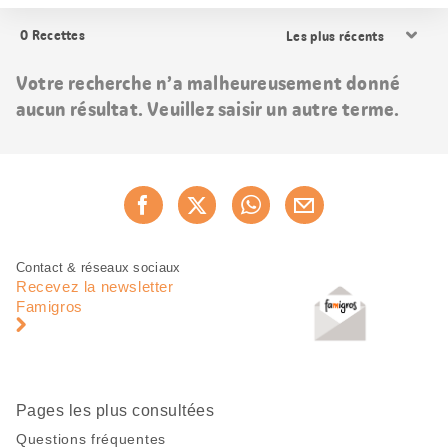
Trier
0
Recettes
les
résultats
Votre recherche n’a malheureusement donné
aucun résultat. Veuillez saisir un autre terme.
Partager
Recommander maintenan
cette
page
Pied
Navigation
Contact & réseaux sociaux
de
en
Recevez la newsletter
page
pied
Famigros
de
page
Pages les plus consultées
Questions fréquentes