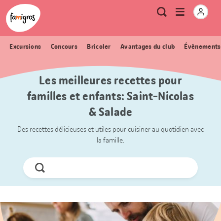
Signets
Header
Accueil Famigros.ch
Logo
Métanavigation
Ouvrir
Recherche
de
le
navigation
menu
Excursions
Concours
Bricoler
Avantages du club
Évènements
Les meilleures recettes pour
familles et enfants: Saint-Nicolas
& Salade
Des recettes délicieuses et utiles pour cuisiner au quotidien avec
la famille.
Chercher