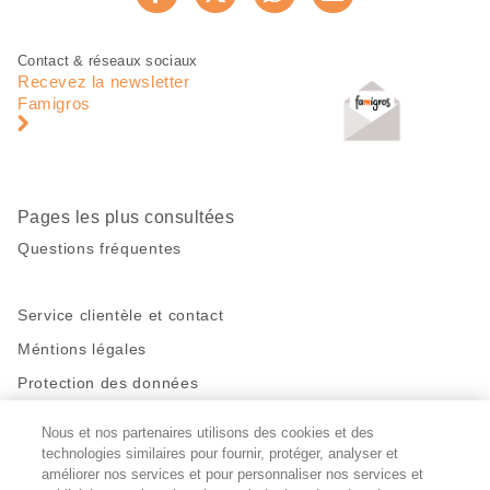
Recommander maintenan
page
Pied
Navigation
Contact & réseaux sociaux
de
en
Recevez la newsletter
page
pied
Famigros
de
page
Pages les plus consultées
Questions fréquentes
Service clientèle et contact
Méntions légales
Protection des données
Nous et nos partenaires utilisons des cookies et des
Restez en contact!
technologies similaires pour fournir, protéger, analyser et
Facebook
améliorer nos services et pour personnaliser nos services et
http://twitter.com/migros
https://www.youtube.com/user/Migr
Pinterest
Instagram