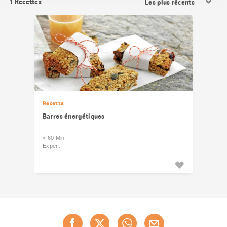
1
Recettes
les
résultats
Recette
Barres énergétiques
< 60 Min.
Expert
Partager
cette