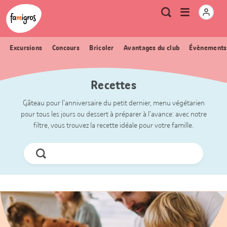
Signets
Header
Accueil Famigros.ch
Logo
Métanavigation
Ouvrir
Recherche
de
le
navigation
menu
Excursions
Concours
Bricoler
Avantages du club
Évènements
Recettes
Gâteau pour l’anniversaire du petit dernier, menu végétarien
pour tous les jours ou dessert à préparer à l’avance: avec notre
filtre, vous trouvez la recette idéale pour votre famille.
Chercher