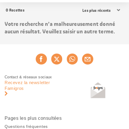
Trier
0
Recettes
les
résultats
Votre recherche n’a malheureusement donné
aucun résultat. Veuillez saisir un autre terme.
Partager
Recommander maintenan
cette
page
Pied
Navigation
Contact & réseaux sociaux
de
en
Recevez la newsletter
page
pied
Famigros
de
page
Pages les plus consultées
Questions fréquentes