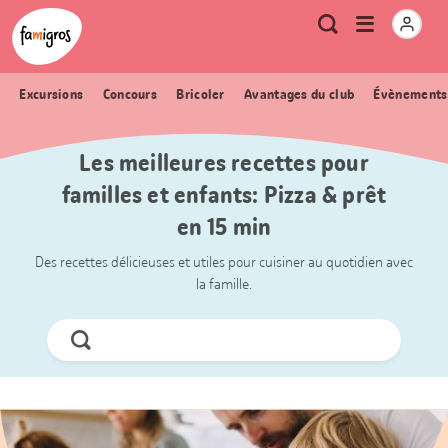
Signets
Header
Accueil Famigros.ch
Logo
Métanavigation
Ouvrir
Recherche
de
le
navigation
menu
Excursions
Concours
Bricoler
Avantages du club
Évènements
Les meilleures recettes pour
familles et enfants: Pizza & prêt
en 15 min
Des recettes délicieuses et utiles pour cuisiner au quotidien avec
la famille.
Chercher