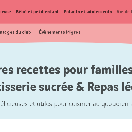
sesse
Bébé et petit enfant
Enfants et adolescents
Vie de 
ntages du club
Évènements Migros
res recettes pour familles
isserie sucrée & Repas l
élicieuses et utiles pour cuisiner au quotidien a