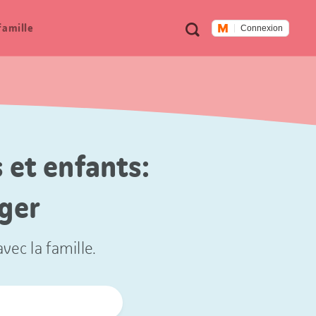
Métanavigation
Recherche
famille
Connexion
 et enfants:
éger
vec la famille.