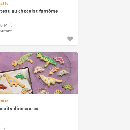
cette
teau au chocolat fantôme
30 Min.
butant
cette
scuits dinosaures
1 h
pert