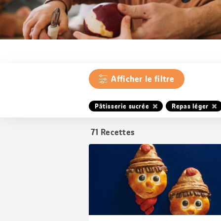
Afficher le filtre
Pâtisserie sucrée
Repas léger
71
Recettes