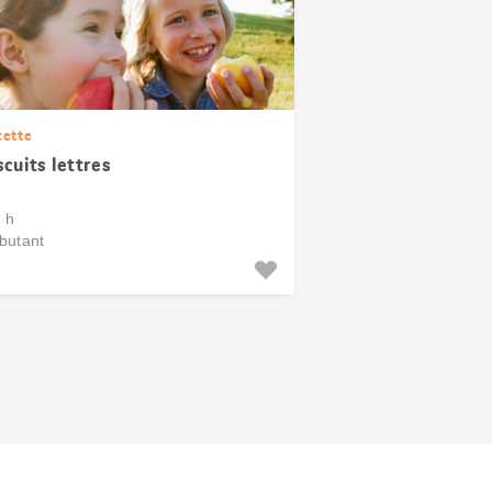
cette
scuits lettres
1 h
butant