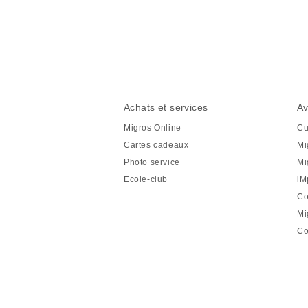
Partager
cette
page
Pied
Navigation
Achats et services
Av
de
en
Migros Online
Cu
page
pied
Cartes cadeaux
Mi
de
Photo service
Mi
page
Ecole-club
iM
Co
Mi
Co