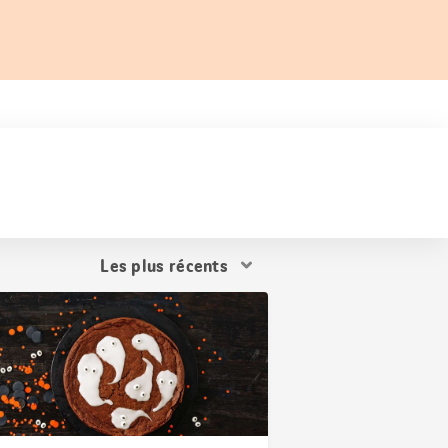
Trier
les
résultats