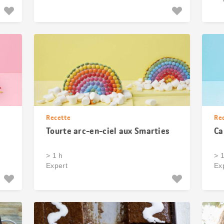
Recette
Re
Tourte arc-en-ciel aux Smarties
Ca
> 1 h
> 
Expert
Ex