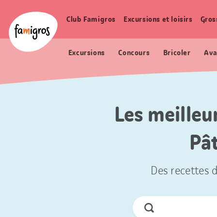
Signets
Header
Accueil Famigros.ch
de
Logo
Club Famigros
Excursions et loisirs
Gros
Navigation
navigation
principale
Excursions
Concours
Bricoler
Ava
Les meilleu
Pât
Des recettes d
Chercher