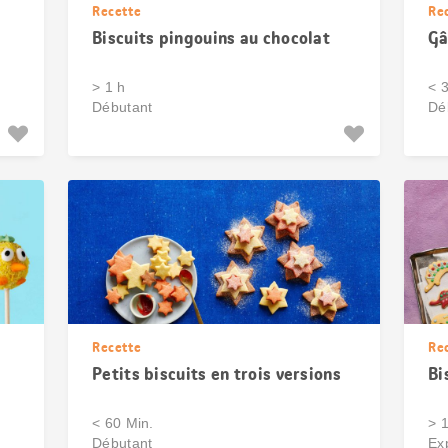
Recette
Re
Biscuits pingouins au chocolat
Gâ
> 1 h
< 
Débutant
Dé
Recette
Re
Petits biscuits en trois versions
Bi
< 60 Min.
> 
Débutant
Ex