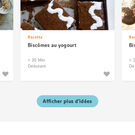
Recette
Re
Biscômes au yogourt
Bi
< 30 Min.
> 
Débutant
Dé
Afficher plus d’idées