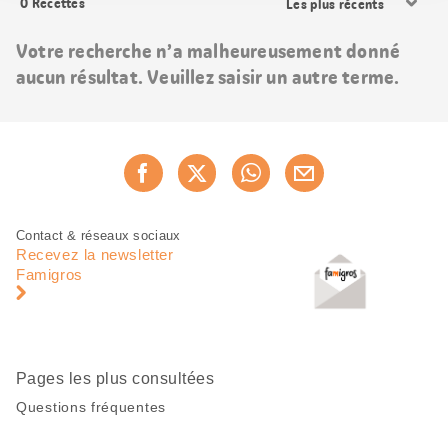
0
Recettes
les
résultats
Votre recherche n’a malheureusement donné
aucun résultat. Veuillez saisir un autre terme.
Partager
Recommander maintenan
cette
page
Pied
Navigation
Contact & réseaux sociaux
de
en
Recevez la newsletter
page
pied
Famigros
de
page
Pages les plus consultées
Questions fréquentes