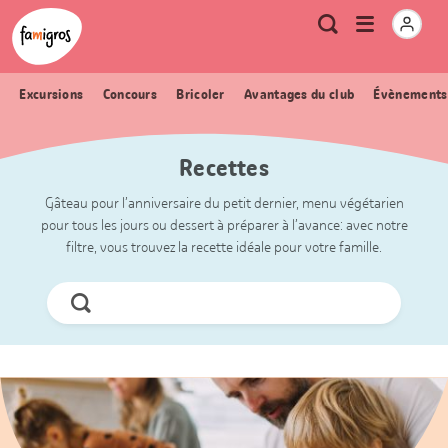
Signets
Header
Accueil Famigros.ch
Logo
Métanavigation
Ouvrir
Recherche
de
le
navigation
menu
Excursions
Concours
Bricoler
Avantages du club
Évènements
Recettes
Gâteau pour l’anniversaire du petit dernier, menu végétarien
pour tous les jours ou dessert à préparer à l’avance: avec notre
filtre, vous trouvez la recette idéale pour votre famille.
Chercher