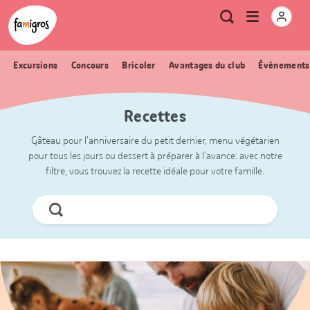
Signets
Header
Accueil Famigros.ch
Logo
Métanavigation
Ouvrir
Recherche
de
le
navigation
menu
Excursions
Concours
Bricoler
Avantages du club
Évènements
Recettes
Gâteau pour l’anniversaire du petit dernier, menu végétarien
pour tous les jours ou dessert à préparer à l’avance: avec notre
filtre, vous trouvez la recette idéale pour votre famille.
Chercher