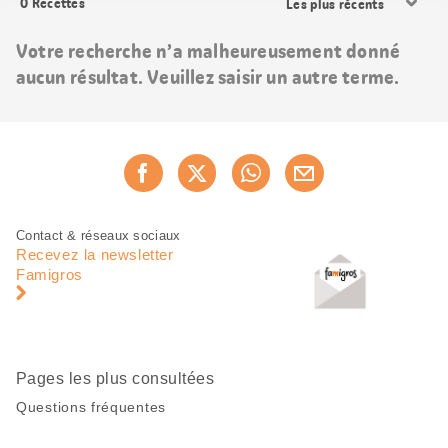
0
Recettes
les
résultats
Votre recherche n’a malheureusement donné
aucun résultat. Veuillez saisir un autre terme.
Partager
Recommander maintenan
cette
page
Pied
Navigation
Contact & réseaux sociaux
de
en
Recevez la newsletter
page
pied
Famigros
de
page
Pages les plus consultées
Questions fréquentes