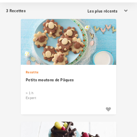
Trier
3
Recettes
les
résultats
Recette
Petits moutons de Pâques
> 1 h
Expert