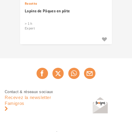
Recette
Lapins de Pâques en pâte
> 1 h
Expert
Partager
Recommander maintenan
cette
page
Pied
Navigation
Contact & réseaux sociaux
de
en
Recevez la newsletter
page
pied
Famigros
de
page