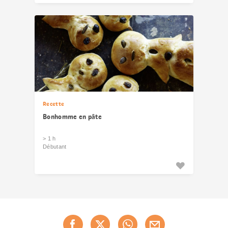
Recette
Bonhomme en pâte
> 1 h
Débutant
Partager
cette