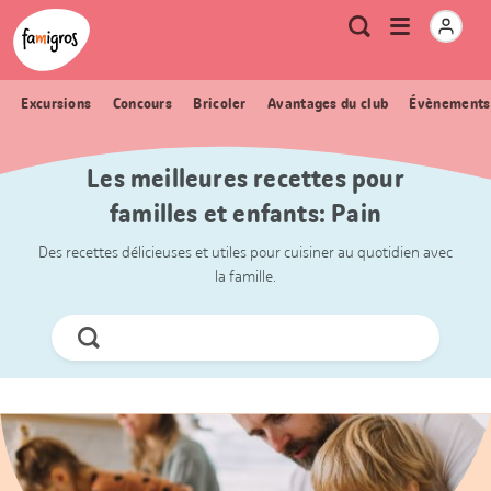
Signets
Header
Accueil Famigros.ch
Logo
Métanavigation
Ouvrir
Recherche
de
le
navigation
menu
Excursions
Concours
Bricoler
Avantages du club
Évènements
Les meilleures recettes pour
familles et enfants: Pain
Des recettes délicieuses et utiles pour cuisiner au quotidien avec
la famille.
Chercher