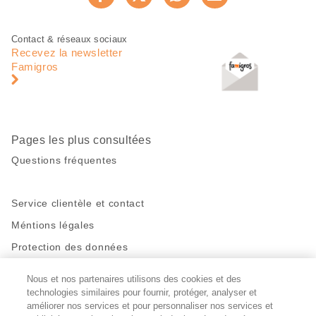
Recommander maintenan
page
Pied
Navigation
Contact & réseaux sociaux
de
en
Recevez la newsletter
page
pied
Famigros
de
page
Pages les plus consultées
Questions fréquentes
Service clientèle et contact
Méntions légales
Protection des données
Nous et nos partenaires utilisons des cookies et des
Restez en contact!
technologies similaires pour fournir, protéger, analyser et
Facebook
améliorer nos services et pour personnaliser nos services et
http://twitter.com/migros
https://www.youtube.com/user/Migr
Pinterest
Instagram