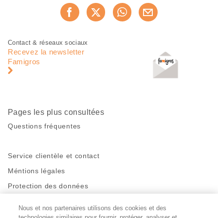
Partager
Recommander maintenan
cette
page
Pied
Navigation
Contact & réseaux sociaux
de
en
Recevez la newsletter
page
pied
Famigros
de
page
Pages les plus consultées
Questions fréquentes
Service clientèle et contact
Méntions légales
Protection des données
Nous et nos partenaires utilisons des cookies et des
Restez en contact!
technologies similaires pour fournir, protéger, analyser et