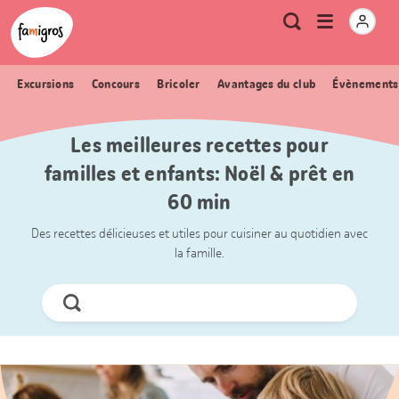
Signets
Header
Accueil Famigros.ch
Logo
Métanavigation
Ouvrir
Recherche
de
le
navigation
menu
Excursions
Concours
Bricoler
Avantages du club
Évènements
Les meilleures recettes pour
familles et enfants: Noël & prêt en
60 min
Des recettes délicieuses et utiles pour cuisiner au quotidien avec
la famille.
Chercher