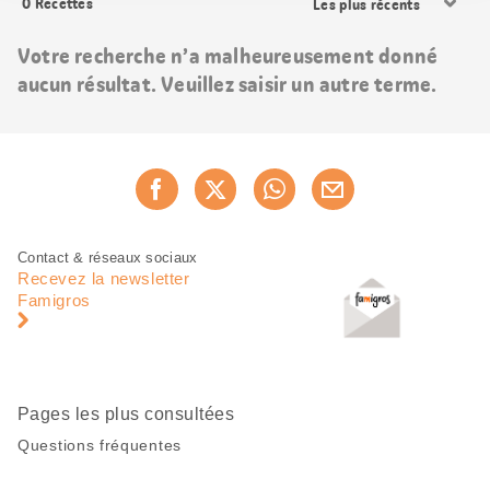
0
Recettes
les
résultats
Votre recherche n’a malheureusement donné
aucun résultat. Veuillez saisir un autre terme.
Partager
Recommander maintenan
cette
page
Pied
Navigation
Contact & réseaux sociaux
de
en
Recevez la newsletter
page
pied
Famigros
de
page
Pages les plus consultées
Questions fréquentes