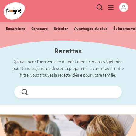
Signets
Header
Accueil Famigros.ch
Logo
Métanavigation
Ouvrir
Recherche
de
le
navigation
menu
Excursions
Concours
Bricoler
Avantages du club
Évènements
Recettes
Gâteau pour l’anniversaire du petit dernier, menu végétarien
pour tous les jours ou dessert à préparer à l’avance: avec notre
filtre, vous trouvez la recette idéale pour votre famille.
Chercher