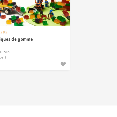
cette
iques de gomme
60 Min.
pert