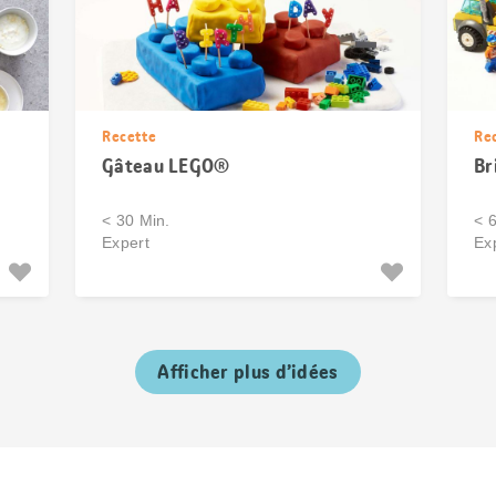
Recette
Re
Gâteau LEGO®
Br
< 30 Min.
< 
Expert
Ex
Afficher plus d’idées