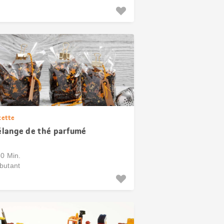
cette
lange de thé parfumé
30 Min.
butant