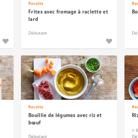
Recette
Re
Frites avec fromage à raclette et
Bo
lard
Débutant
Dé
Recette
Re
Bouillie de légumes avec riz et
Ri
bœuf
< 
Débutant
Dé