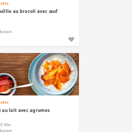
cette
uillie au brocoli avec œuf
butant
cette
z au lait avec agrumes
60 Min.
butant