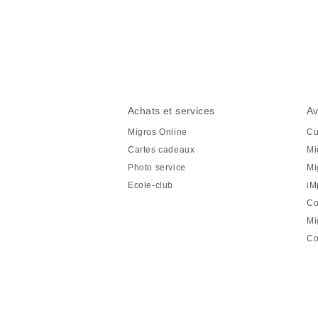
Partager
cette
page
Pied
Navigation
Achats et services
Av
de
en
Migros Online
Cu
page
pied
Cartes cadeaux
Mi
de
Photo service
Mi
page
Ecole-club
iM
Co
Mi
Co