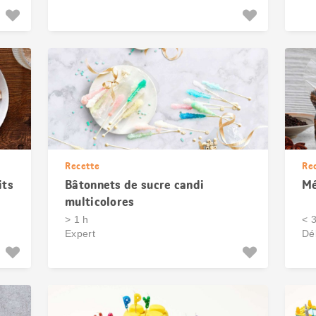
Recette
Re
its
Bâtonnets de sucre candi
Mé
multicolores
> 1 h
< 
Expert
Dé