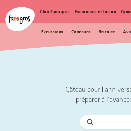
Signets
Header
Accueil Famigros.ch
de
Logo
Club Famigros
Excursions et loisirs
Gros
Navigation
navigation
principale
Excursions
Concours
Bricoler
Ava
Gâteau pour l’anniversa
préparer à l’avance:
Chercher