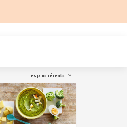
Trier
les
résultats