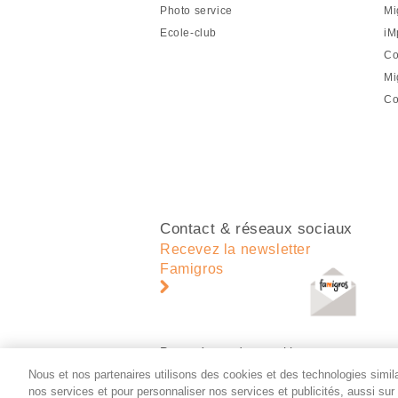
de
Photo service
Mi
page
Ecole-club
iM
Co
Mi
Co
Contact & réseaux sociaux
Recevez la newsletter
Famigros
Paramètres des cookies
Nous et nos partenaires utilisons des cookies et des technologies similai
nos services et pour personnaliser nos services et publicités, aussi su