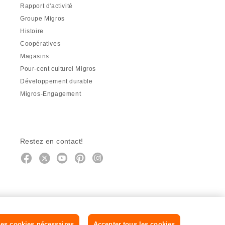
Rapport d'activité
Groupe Migros
Histoire
Coopératives
Magasins
Pour-cent culturel Migros
Développement durable
Migros-Engagement
Restez en contact!
Facebook
http://twitter.com/migros
https://www.youtube.com/user/Mig
Pinterest
Instagram
es cookies nécessaires
Accepter tous les cookies