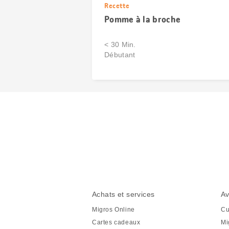
Recette
Pomme à la broche
< 30 Min.
Débutant
Partager
cette
page
Pied
Navigation
Achats et services
Av
de
en
Migros Online
Cu
page
pied
Cartes cadeaux
Mi