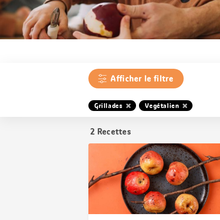
Afficher le filtre
Grillades
Vegétalien
2
Recettes