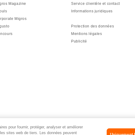
gros Magazine
Service clientèle et contact
puls
Informations juridiques
rporate Migros
gusto
Protection des données
ncours
Mentions légales
Publicité
res pour fournir, protéger, analyser et améliorer
r les sites web de tiers. Les données peuvent
Uniquement l