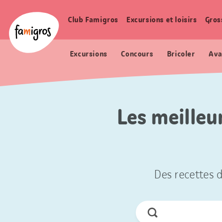
Signets
Header
Accueil Famigros.ch
de
Logo
Club Famigros
Excursions et loisirs
Gros
Navigation
navigation
principale
Excursions
Concours
Bricoler
Ava
Les meilleu
Des recettes d
Chercher