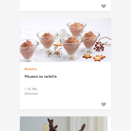
Recette
Mousse au nutella
< 30 Min.
Débutant