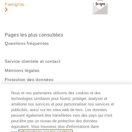
page
pied
Famigros
de
page
Pages les plus consultées
Questions fréquentes
Service clientèle et contact
Méntions légales
Protection des données
Nous et nos partenaires utilisons des cookies et des
Restez en contact!
technologies similaires pour fournir, protéger, analyser et
Facebook
améliorer nos services et pour personnaliser nos services et
http://twitter.com/migros
https://www.youtube.com/user/Migr
Pinterest
Instagram
publicités, aussi sur les sites web de tiers. Les données
peuvent également être transférées vers des pays qui n'ont
peut-être pas un niveau de protection des données
Paramètres des cookies
équivalent. Vous trouverez plus d'informations dans