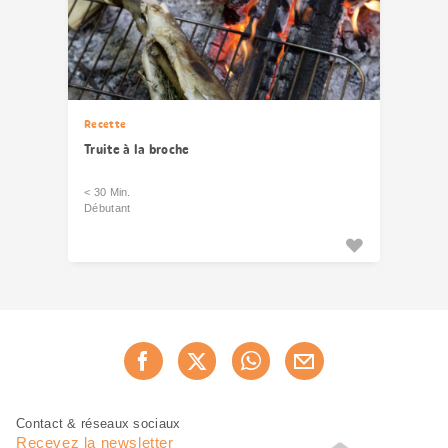
Recette
Truite à la broche
< 30 Min.
Débutant
Partager
Recommander maintenan
cette
page
Pied
Navigation
Contact & réseaux sociaux
de
en
Recevez la newsletter