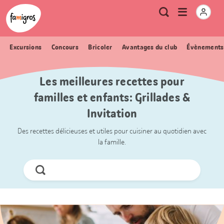
Signets
Header
Accueil Famigros.ch
Logo
Métanavigation
Ouvrir
Recherche
de
le
navigation
menu
Excursions
Concours
Bricoler
Avantages du club
Évènements
Les meilleures recettes pour
familles et enfants: Grillades &
Invitation
Des recettes délicieuses et utiles pour cuisiner au quotidien avec
la famille.
Chercher