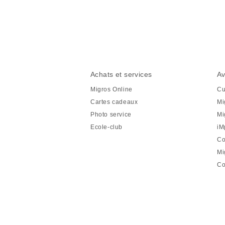
Partager
cette
page
Pied
Navigation
Achats et services
Av
de
en
Migros Online
Cu
page
pied
Cartes cadeaux
Mi
de
Photo service
Mi
page
Ecole-club
iM
Co
Mi
Co