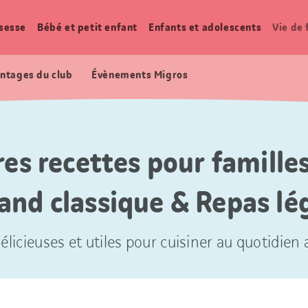
sesse
Bébé et petit enfant
Enfants et adolescents
Vie de 
ntages du club
Évènements Migros
res recettes pour familles
and classique & Repas lé
élicieuses et utiles pour cuisiner au quotidien a