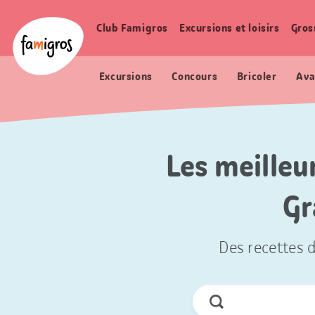
Signets
Header
Accueil Famigros.ch
de
Logo
Club Famigros
Excursions et loisirs
Gros
Navigation
navigation
principale
Excursions
Concours
Bricoler
Ava
Les meilleu
Gr
Des recettes d
Chercher