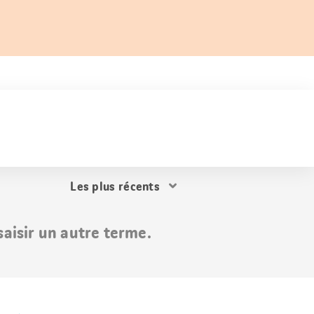
Trier
les
résultats
aisir un autre terme.