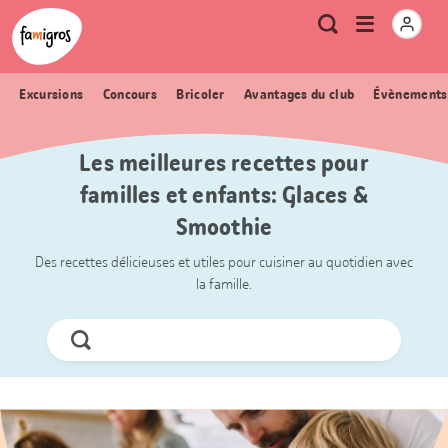
Signets
Header
Accueil Famigros.ch
Logo
Métanavigation
Ouvrir
Recherche
de
le
navigation
menu
Excursions
Concours
Bricoler
Avantages du club
Évènements
Les meilleures recettes pour
familles et enfants: Glaces &
Smoothie
Des recettes délicieuses et utiles pour cuisiner au quotidien avec
la famille.
Chercher