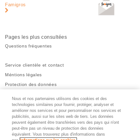
page
pied
Famigros
de
page
Pages les plus consultées
Questions fréquentes
Service clientèle et contact
Méntions légales
Protection des données
Nous et nos partenaires utilisons des cookies et des
Restez en contact!
technologies similaires pour fournir, protéger, analyser et
Facebook
améliorer nos services et pour personnaliser nos services et
http://twitter.com/migros
https://www.youtube.com/user/Migr
Pinterest
Instagram
publicités, aussi sur les sites web de tiers. Les données
peuvent également être transférées vers des pays qui n'ont
peut-être pas un niveau de protection des données
Paramètres des cookies
équivalent. Vous trouverez plus d'informations dans