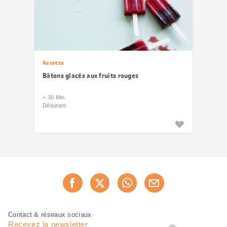
Recette
Bâtons glacés aux fruits rouges
< 30 Min.
Débutant
Partager
Recommander maintenan
cette
page
Pied
Navigation
Contact & réseaux sociaux
de
en
Recevez la newsletter