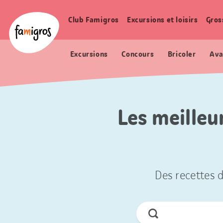
Signets
Header
Accueil Famigros.ch
de
Logo
Club Famigros
Excursions et loisirs
Gros
Navigation
navigation
principale
Excursions
Concours
Bricoler
Ava
Les meilleu
Des recettes d
Chercher