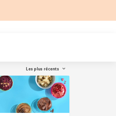
Trier
les
résultats