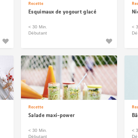
Recette
Re
Esquimaux de yogourt glacé
Ni
< 30 Min.
< 
Débutant
Dé
Recette
Re
Salade maxi-power
Bâ
< 30 Min.
< 
Débutant
Dé