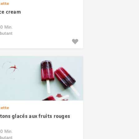
cette
ce cream
30 Min.
butant
cette
tons glacés aux fruits rouges
30 Min.
butant