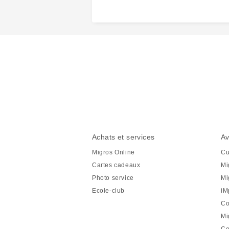
Partager
cette
page
Pied
Navigation
Achats et services
Av
de
en
Migros Online
Cu
page
pied
Cartes cadeaux
Mi
de
Photo service
Mi
page
Ecole-club
iM
Co
Mi