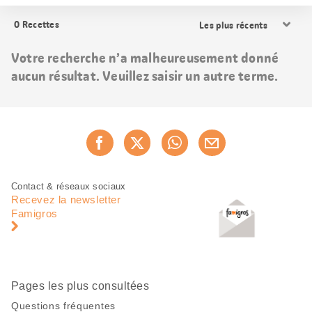
Trier
0
Recettes
les
résultats
Votre recherche n’a malheureusement donné
aucun résultat. Veuillez saisir un autre terme.
Partager
Recommander maintenan
cette
page
Pied
Navigation
Contact & réseaux sociaux
de
en
Recevez la newsletter
page
pied
Famigros
de
page
Pages les plus consultées
Questions fréquentes