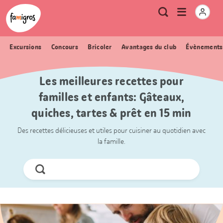
Signets
Header
Accueil Famigros.ch
Logo
Métanavigation
Ouvrir
Recherche
de
le
navigation
menu
Excursions
Concours
Bricoler
Avantages du club
Évènements
Les meilleures recettes pour
familles et enfants: Gâteaux,
quiches, tartes & prêt en 15 min
Des recettes délicieuses et utiles pour cuisiner au quotidien avec
la famille.
Chercher