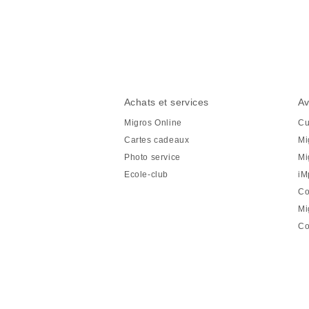
Partager
cette
page
Pied
Navigation
Achats et services
Av
de
en
Migros Online
Cu
page
pied
Cartes cadeaux
Mi
de
Photo service
Mi
page
Ecole-club
iM
Co
Mi
Co