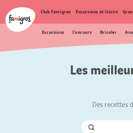
Signets
Header
Accueil Famigros.ch
de
Logo
Club Famigros
Excursions et loisirs
Gros
Navigation
navigation
principale
Excursions
Concours
Bricoler
Ava
Les meilleu
Des recettes d
Chercher