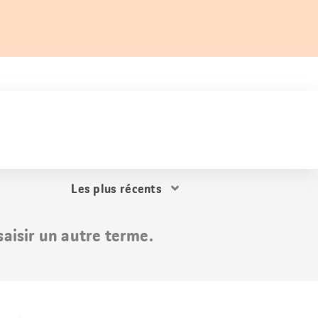
Trier
les
résultats
aisir un autre terme.