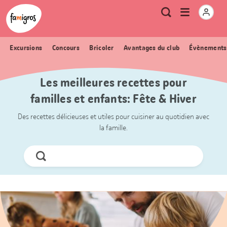
Signets
Header
Accueil Famigros.ch
Logo
Métanavigation
Ouvrir
Recherche
de
le
navigation
menu
Excursions
Concours
Bricoler
Avantages du club
Évènements
Les meilleures recettes pour
familles et enfants: Fête & Hiver
Des recettes délicieuses et utiles pour cuisiner au quotidien avec
la famille.
Chercher