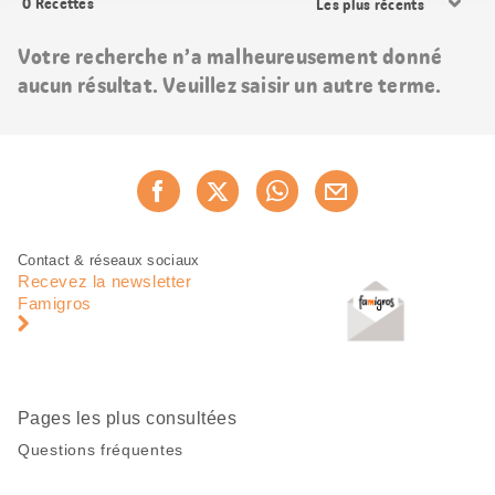
0
Recettes
les
résultats
Votre recherche n’a malheureusement donné
aucun résultat. Veuillez saisir un autre terme.
Partager
Recommander maintenan
cette
page
Pied
Navigation
Contact & réseaux sociaux
de
en
Recevez la newsletter
page
pied
Famigros
de
page
Pages les plus consultées
Questions fréquentes