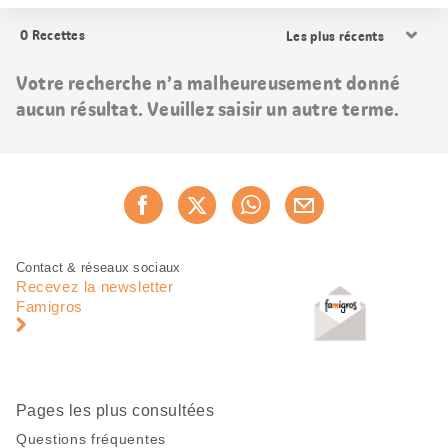
Trier
0
Recettes
les
résultats
Votre recherche n’a malheureusement donné
aucun résultat. Veuillez saisir un autre terme.
Partager
Recommander maintenan
cette
page
Pied
Navigation
Contact & réseaux sociaux
de
en
Recevez la newsletter
page
pied
Famigros
de
page
Pages les plus consultées
Questions fréquentes