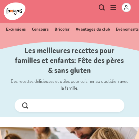
Signets
Header
Accueil Famigros.ch
Logo
Métanavigation
Ouvrir
Recherche
de
le
navigation
menu
Excursions
Concours
Bricoler
Avantages du club
Évènements
Les meilleures recettes pour
familles et enfants: Fête des pères
& sans gluten
Des recettes délicieuses et utiles pour cuisiner au quotidien avec
la famille.
Chercher