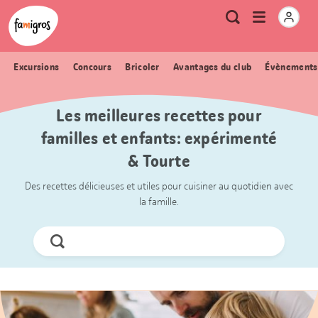
Signets
Header
Accueil Famigros.ch
Logo
Métanavigation
Ouvrir
Recherche
de
le
navigation
menu
Excursions
Concours
Bricoler
Avantages du club
Évènements
Les meilleures recettes pour
familles et enfants: expérimenté
& Tourte
Des recettes délicieuses et utiles pour cuisiner au quotidien avec
la famille.
Chercher