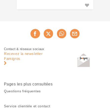
Partager
Recommander maintenan
cette
page
Pied
Navigation
Contact & réseaux sociaux
de
en
Recevez la newsletter
page
pied
Famigros
de
page
Pages les plus consultées
Questions fréquentes
Service clientèle et contact