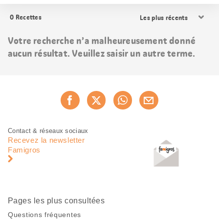
Trier
0
Recettes
les
résultats
Votre recherche n’a malheureusement donné
aucun résultat. Veuillez saisir un autre terme.
Partager
Recommander maintenan
cette
page
Pied
Navigation
Contact & réseaux sociaux
de
en
Recevez la newsletter
page
pied
Famigros
de
page
Pages les plus consultées
Questions fréquentes