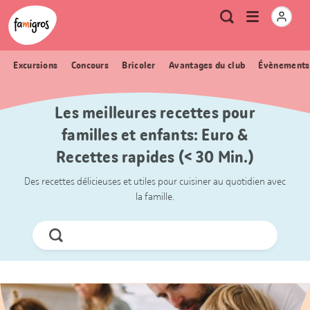
Signets
Header
Accueil Famigros.ch
Logo
Métanavigation
Ouvrir
Recherche
de
le
navigation
menu
Excursions
Concours
Bricoler
Avantages du club
Évènements
Les meilleures recettes pour
familles et enfants: Euro &
Recettes rapides (< 30 Min.)
Des recettes délicieuses et utiles pour cuisiner au quotidien avec
la famille.
Chercher