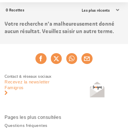
Trier
0
Recettes
les
résultats
Votre recherche n’a malheureusement donné
aucun résultat. Veuillez saisir un autre terme.
Partager
Recommander maintenan
cette
page
Pied
Navigation
Contact & réseaux sociaux
de
en
Recevez la newsletter
page
pied
Famigros
de
page
Pages les plus consultées
Questions fréquentes