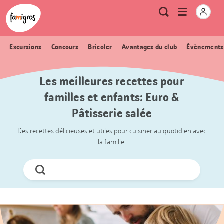
Signets
Header
Accueil Famigros.ch
Logo
Métanavigation
Ouvrir
Recherche
de
le
navigation
menu
Excursions
Concours
Bricoler
Avantages du club
Évènements
Les meilleures recettes pour
familles et enfants: Euro &
Pâtisserie salée
Des recettes délicieuses et utiles pour cuisiner au quotidien avec
la famille.
Chercher