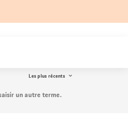
Trier
les
résultats
aisir un autre terme.