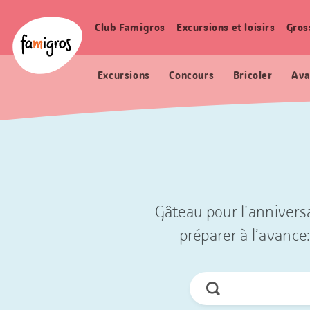
Signets
Header
Accueil Famigros.ch
de
Logo
Club Famigros
Excursions et loisirs
Gros
Navigation
navigation
principale
Excursions
Concours
Bricoler
Ava
Gâteau pour l’anniversa
préparer à l’avance:
Chercher