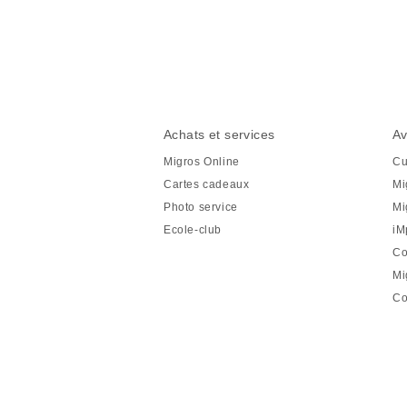
Partager
cette
page
Pied
Navigation
Achats et services
Av
de
en
Migros Online
Cu
page
pied
Cartes cadeaux
Mi
de
Photo service
Mi
page
Ecole-club
iM
Co
Mi
Co